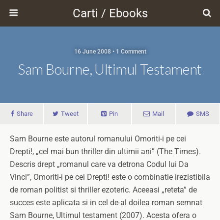
Carti / Ebooks
16 June 2008 • 1 Comment
Sam Bourne, Ultimul Testament
Share
Tweet
Pin
Mail
SMS
Sam Bourne este autorul romanului Omoriti-i pe cei
Drepti!, „cel mai bun thriller din ultimii ani” (The Times).
Descris drept „romanul care va detrona Codul lui Da
Vinci”, Omoriti-i pe cei Drepti! este o combinatie irezistibila
de roman politist si thriller ezoteric. Aceeasi „reteta” de
succes este aplicata si in cel de-al doilea roman semnat
Sam Bourne, Ultimul testament (2007). Acesta ofera o