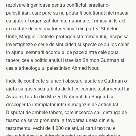
rezolvare ingenioasa pentru conflictul israeliano-
palestinian, care pare sa nu poata fi solutionat nici macar
cu ajutorul organizatiilor internationale. Trimisa in Israel
in calitate de negociator neoficial din partea Statelor
Unite, Maggie Costello, protagonista romanului, incepe sa
investigheze o serie de sinucideri suspecte ce au loc chiar
in ajunul semnarii acordului de pace dintre cele doua
tabere, cea a politicianului israelian Shimon Guttman si
cea a arheologului palestinian Ahmed Nour.
Indiciile codificate si uneori obscure lasate de Guttman o
ajuta sa gaseasca tablita de lut ce contine testamentul lui
Avraam, furata din Muzeul National din Bagdad si
descoperita intimplator intr-un magazin de antichitati.
Disputat de ambele tabere, care incearca sa-l distruga de
teama ca se va pronunta in favoarea uneia din ele,
testamentul vechi de 4 000 de ani, al carui text nu e