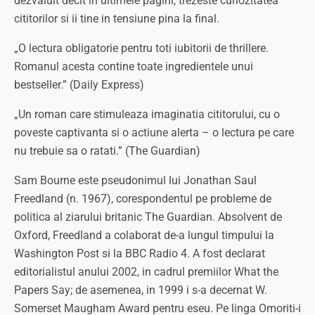
dezvaluit decit in ultimele pagini, trezeste curiozitatea
cititorilor si ii tine in tensiune pina la final.
„O lectura obligatorie pentru toti iubitorii de thrillere.
Romanul acesta contine toate ingredientele unui
bestseller.” (Daily Express)
„Un roman care stimuleaza imaginatia cititorului, cu o
poveste captivanta si o actiune alerta – o lectura pe care
nu trebuie sa o ratati.” (The Guardian)
Sam Bourne este pseudonimul lui Jonathan Saul
Freedland (n. 1967), corespondentul pe probleme de
politica al ziarului britanic The Guardian. Absolvent de
Oxford, Freedland a colaborat de-a lungul timpului la
Washington Post si la BBC Radio 4. A fost declarat
editorialistul anului 2002, in cadrul premiilor What the
Papers Say; de asemenea, in 1999 i s-a decernat W.
Somerset Maugham Award pentru eseu. Pe linga Omoriti-i