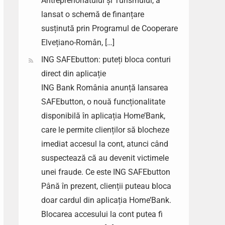
Antreprenoriatului și Turismului, a
lansat o schemă de finanțare
susținută prin Programul de Cooperare
Elvețiano-Român, […]
ING SAFEbutton: puteți bloca conturi
direct din aplicație
ING Bank România anunță lansarea
SAFEbutton, o nouă funcționalitate
disponibilă în aplicația Home’Bank,
care le permite clienților să blocheze
imediat accesul la cont, atunci când
suspectează că au devenit victimele
unei fraude. Ce este ING SAFEbutton
Până în prezent, clienții puteau bloca
doar cardul din aplicația Home’Bank.
Blocarea accesului la cont putea fi