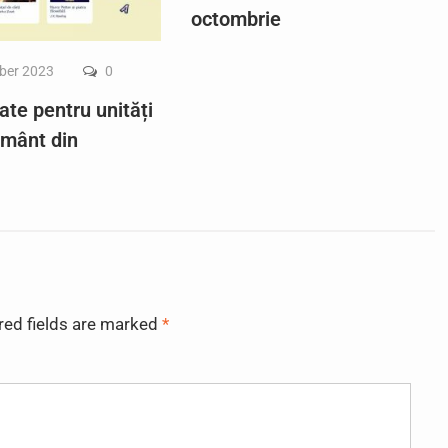
octombrie
ber 2023
0
ate pentru unități
ământ din
red fields are marked
*