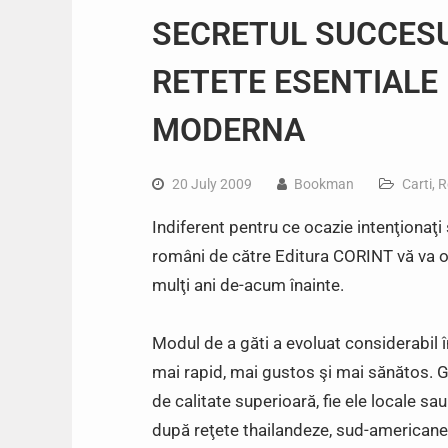
SECRETUL SUCCESU
RETETE ESENTIALE
MODERNA
20 July 2009
Bookman
Carti
,
R
Indiferent pentru ce ocazie intenţionaţ
români de către Editura CORINT vă va ofe
mulţi ani de-acum înainte.
Modul de a găti a evoluat considerabil î
mai rapid, mai gustos şi mai sănătos. Gă
de calitate superioară, fie ele locale s
după reţete thailandeze, sud-americane, 