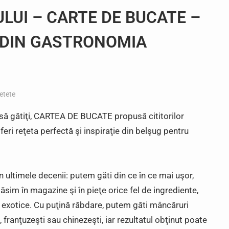
LUI – CARTE DE BUCATE –
 DIN GASTRONOMIA
etete
i să gătiţi, CARTEA DE BUCATE propusă cititorilor
ri reţeta perfectă şi inspiraţie din belşug pentru
n ultimele decenii: putem găti din ce în ce mai uşor,
sim în magazine şi în pieţe orice fel de ingrediente,
au exotice. Cu puţină răbdare, putem găti mâncăruri
franţuzeşti sau chinezeşti, iar rezultatul obţinut poate