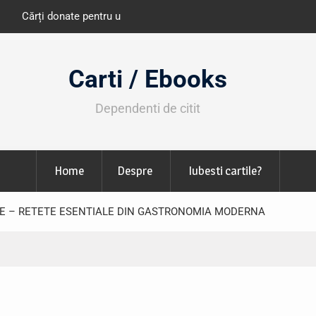
e învățământ din România
Libris organizează LIBfest în perioada 2
octombrie
Carti / Ebooks
Dependenti de citit
Home
Despre
Iubesti cartile?
TE – RETETE ESENTIALE DIN GASTRONOMIA MODERNA