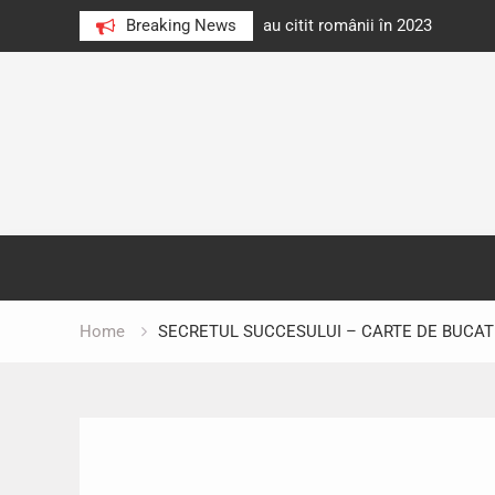
e au citit românii în 2023
Breaking News
Cărți donate pentru unități d
Skip
to
content
Home
SECRETUL SUCCESULUI – CARTE DE BUCA