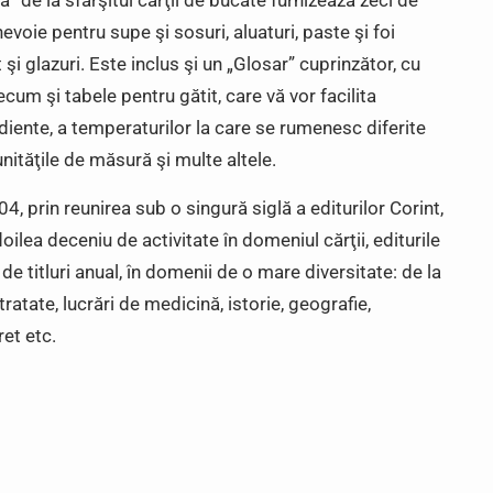
 de la sfârşitul cărţii de bucate furnizează zeci de
voie pentru supe şi sosuri, aluaturi, paste şi foi
şi glazuri. Este inclus şi un „Glosar” cuprinzător, cu
cum şi tabele pentru gătit, care vă vor facilita
diente, a temperaturilor la care se rumenesc diferite
unităţile de măsură şi multe altele.
004, prin reunirea sub o singură siglă a editurilor Corint,
doilea deceniu de activitate în domeniul cărţii, editurile
e titluri anual, în domenii de o mare diversitate: de la
ratate, lucrări de medicină, istorie, geografie,
ret etc.