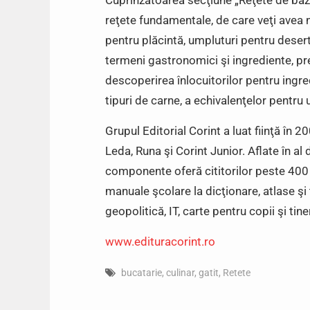
Cuprinzătoarea secţiune „Reţete de bază”
reţete fundamentale, de care veţi avea ne
pentru plăcintă, umpluturi pentru desert 
termeni gastronomici şi ingrediente, pre
descoperirea înlocuitorilor pentru ingre
tipuri de carne, a echivalenţelor pentru 
Grupul Editorial Corint a luat fiinţă în 2
Leda, Runa şi Corint Junior. Aflate în al 
componente oferă cititorilor peste 400 d
manuale şcolare la dicţionare, atlase şi t
geopolitică, IT, carte pentru copii şi tine
www.edituracorint.ro
bucatarie
,
culinar
,
gatit
,
Retete