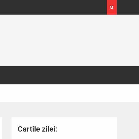
4-29
Expoziția Brâncuși de la Timișoara a atras peste
130.000 de vizitatori
Cartile zilei: