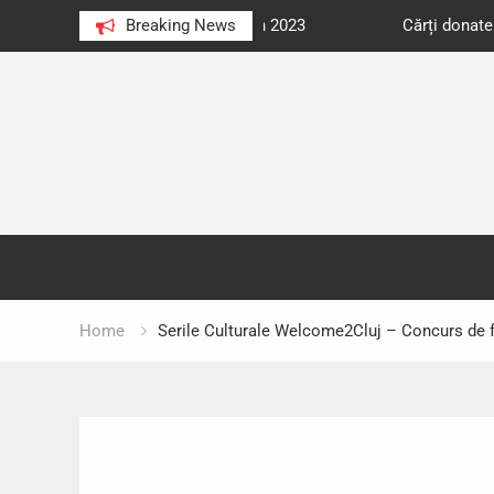
e au citit românii în 2023
Breaking News
Cărți donate pentru unități d
Skip
to
content
Home
Serile Culturale Welcome2Cluj – Concurs de f