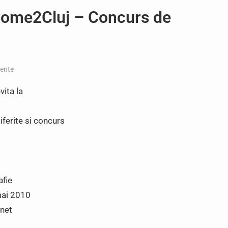
lcome2Cluj – Concurs de
ente
vita la
iferite si concurs
fie
mai 2010
unet