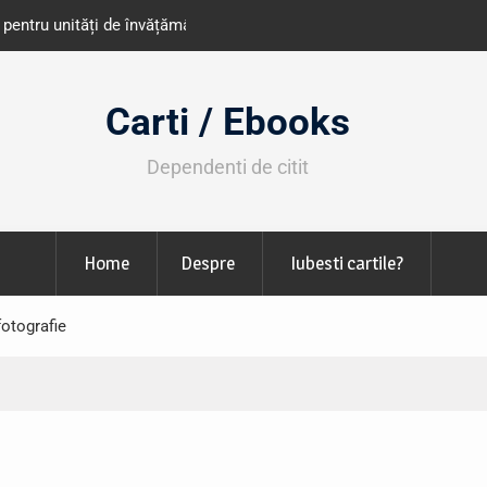
e învățământ din România
Libris organizează LIBfest în perioada 2
octombrie
Carti / Ebooks
Dependenti de citit
Home
Despre
Iubesti cartile?
otografie