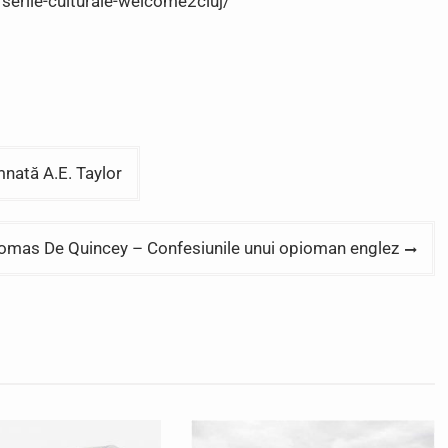
erile-culturale-welcome2cluj/
mnată A.E. Taylor
omas De Quincey – Confesiunile unui opioman englez