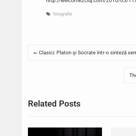
http://welcome2cluj.com/2010/05/11/s
fotografie
Post
Clasici: Platon şi Socrate într-o sinteză se
navigation
Th
Related Posts