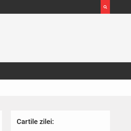
4-29
Expoziția Brâncuși de la Timișoara a atras peste
130.000 de vizitatori
Cartile zilei: