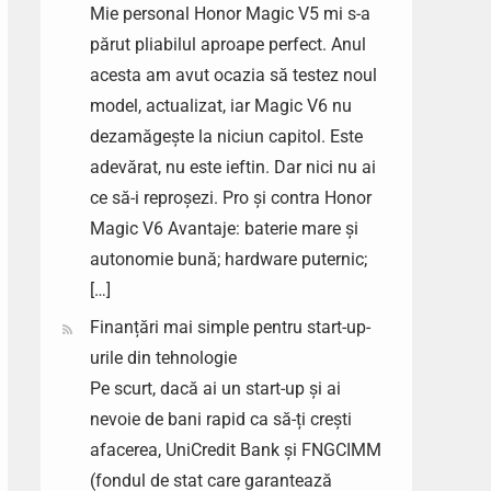
Mie personal Honor Magic V5 mi s-a
părut pliabilul aproape perfect. Anul
acesta am avut ocazia să testez noul
model, actualizat, iar Magic V6 nu
dezamăgește la niciun capitol. Este
adevărat, nu este ieftin. Dar nici nu ai
ce să-i reproșezi. Pro și contra Honor
Magic V6 Avantaje: baterie mare și
autonomie bună; hardware puternic;
[…]
Finanțări mai simple pentru start-up-
urile din tehnologie
Pe scurt, dacă ai un start-up și ai
nevoie de bani rapid ca să-ți crești
afacerea, UniCredit Bank și FNGCIMM
(fondul de stat care garantează