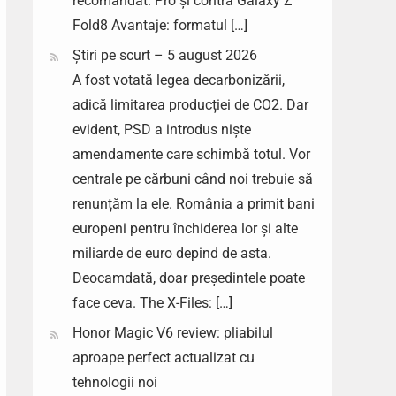
recomandat. Pro și contra Galaxy Z
Fold8 Avantaje: formatul […]
Știri pe scurt – 5 august 2026
A fost votată legea decarbonizării,
adică limitarea producției de CO2. Dar
evident, PSD a introdus niște
amendamente care schimbă totul. Vor
centrale pe cărbuni când noi trebuie să
renunțăm la ele. România a primit bani
europeni pentru închiderea lor și alte
miliarde de euro depind de asta.
Deocamdată, doar președintele poate
face ceva. The X-Files: […]
Honor Magic V6 review: pliabilul
aproape perfect actualizat cu
tehnologii noi