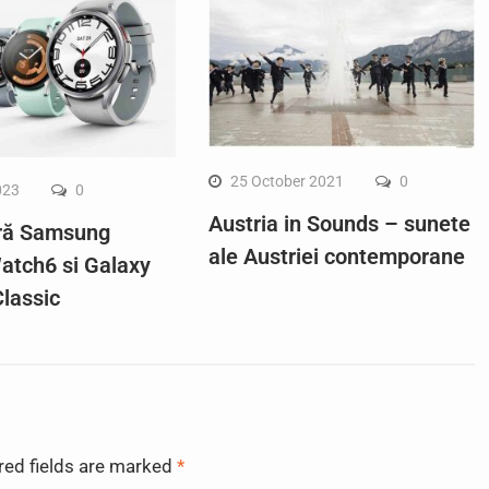
25 October 2021
0
023
0
Austria in Sounds – sunete
ră Samsung
ale Austriei contemporane
atch6 si Galaxy
lassic
red fields are marked
*