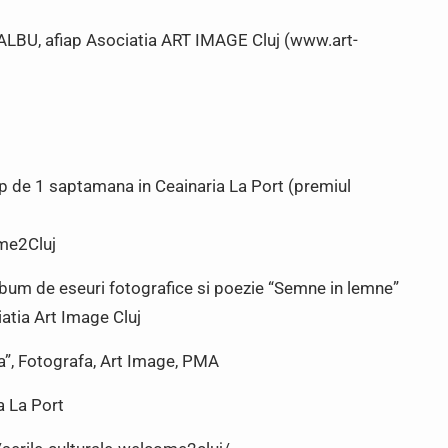
ea ALBU, afiap Asociatia ART IMAGE Cluj (www.art-
mp de 1 saptamana in Ceainaria La Port (premiul
me2Cluj
Album de eseuri fotografice si poezie “Semne in lemne”
atia Art Image Cluj
a”, Fotografa, Art Image, PMA
a La Port