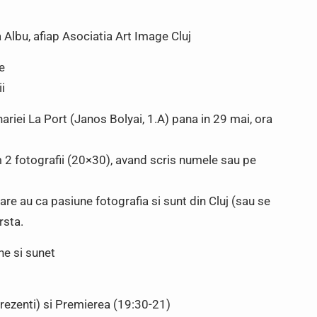
ea Albu, afiap Asociatia Art Image Cluj
e
i
nariei La Port (Janos Bolyai, 1.A) pana in 29 mai, ora
 2 fotografii (20×30), avand scris numele sau pe
re au ca pasiune fotografia si sunt din Cluj (sau se
rsta.
ne si sunet
prezenti) si Premierea (19:30-21)