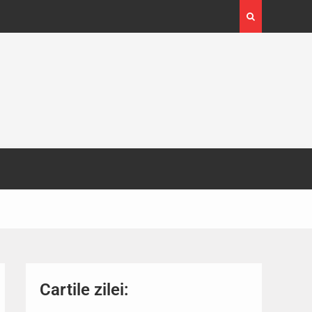
4-29
Expoziția Brâncuși de la Timișoara a atras peste
130.000 de vizitatori
Cartile zilei: