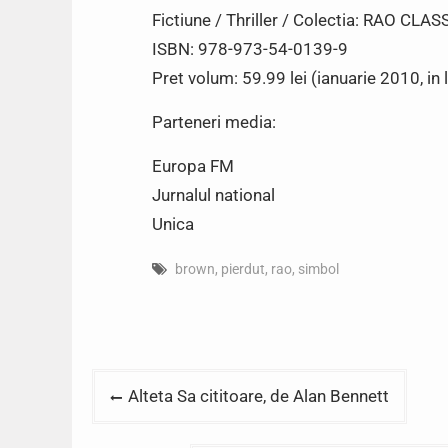
Fictiune / Thriller / Colectia: RAO CLAS
ISBN: 978-973-54-0139-9
Pret volum: 59.99 lei (ianuarie 2010, in l
Parteneri media:
Europa FM
Jurnalul national
Unica
brown
,
pierdut
,
rao
,
simbol
Post
Alteta Sa cititoare, de Alan Bennett
navigation