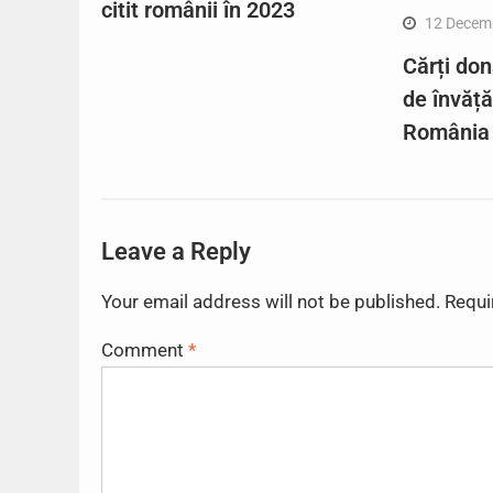
citit românii în 2023
12 Decem
Cărți don
de învăț
România
Leave a Reply
Your email address will not be published.
Requi
Comment
*