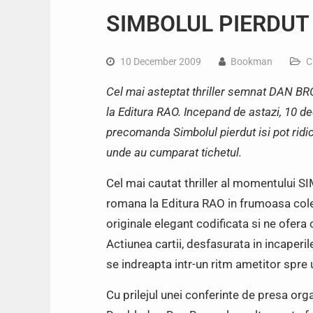
SIMBOLUL PIERDUT i
10 December 2009
Bookman
C
Cel mai asteptat thriller semnat DAN 
la Editura RAO. Incepand de astazi, 10 dec
precomanda Simbolul pierdut isi pot ridi
unde au cumparat tichetul.
Cel mai cautat thriller al momentului
romana la Editura RAO in frumoasa col
originale elegant codificata si ne ofera
Actiunea cartii, desfasurata in incaperil
se indreapta intr-un ritm ametitor spre u
Cu prilejul unei conferinte de presa o