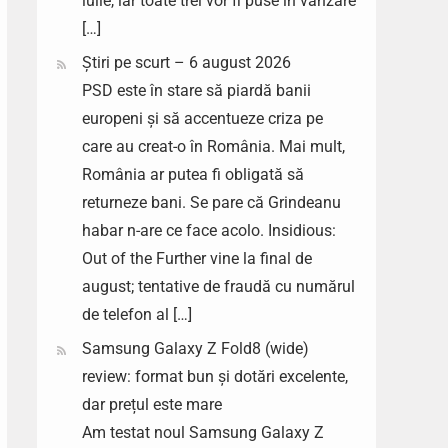
iulie, iar toate trei vor fi puse în vânzare
[…]
Știri pe scurt – 6 august 2026
PSD este în stare să piardă banii
europeni și să accentueze criza pe
care au creat-o în România. Mai mult,
România ar putea fi obligată să
returneze bani. Se pare că Grindeanu
habar n-are ce face acolo. Insidious:
Out of the Further vine la final de
august; tentative de fraudă cu numărul
de telefon al […]
Samsung Galaxy Z Fold8 (wide)
review: format bun și dotări excelente,
dar prețul este mare
Am testat noul Samsung Galaxy Z