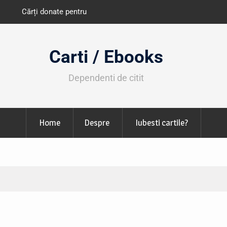
e învățământ din România
Libris organizează LIBfest în perioada 2
octombrie
Carti / Ebooks
Dependenti de citit
Home
Despre
Iubesti cartile?