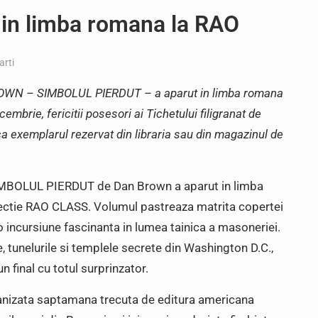
n limba romana la RAO
arti
BROWN – SIMBOLUL PIERDUT – a aparut in limba romana
embrie, fericitii posesori ai Tichetului filigranat de
ca exemplarul rezervat din libraria sau din magazinul de
 SIMBOLUL PIERDUT de Dan Brown a aparut in limba
ectie RAO CLASS. Volumul pastreaza matrita copertei
 o incursiune fascinanta in lumea tainica a masoneriei.
e, tunelurile si templele secrete din Washington D.C.,
n final cu totul surprinzator.
rganizata saptamana trecuta de editura americana