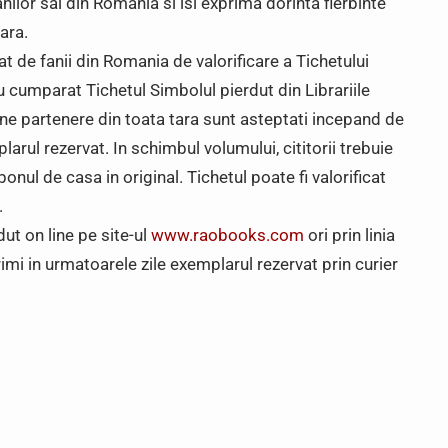
lor sai din Romania si isi exprima dorinta fierbinte
ara.
 de fanii din Romania de valorificare a Tichetului
au cumparat Tichetul Simbolul pierdut din Librariile
ine partenere din toata tara sunt asteptati incepand de
larul rezervat. In schimbul volumului, cititorii trebuie
 bonul de casa in original. Tichetul poate fi valorificat
.
t on line pe site-ul
www.raobooks.com
ori prin linia
mi in urmatoarele zile exemplarul rezervat prin curier