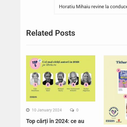
Horatiu Mihaiu revine la conduc
Related Posts
10 January 2024
0
Top cărți în 2024: ce au