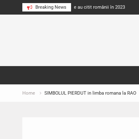
e au citit românii în 2023
Breaking News
Cărți donate pentru unități d
Skip
to
content
Home
SIMBOLUL PIERDUT in limba romana la RAO