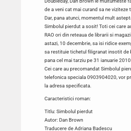
Doubleday, Dan Brown le multumeste fani
de a veni cat mai curand sa ne viziteze t
Dar, pana atunci, momentul mult asteptat
Simbolul pierdut a sosit! Toti cei care 
RAO ori din reteaua de librarii si magaz
astazi, 10 decembrie, sa isi ridice exemp
sa restituie tichetul filigranat insotit de
pana cel mai tarziu pe 31 ianuarie 2010
Cei care au precomandat Simbolul pierdu
telefonica speciala 0903904020, vor pri
la adresa specificata.
Caracteristici roman:
Titlu: Simbolul pierdut
Autor: Dan Brown
Traducere de Adriana Badescu