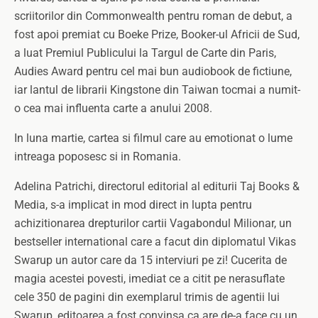
scriitorilor din Commonwealth pentru roman de debut, a
fost apoi premiat cu Boeke Prize, Booker-ul Africii de Sud,
a luat Premiul Publicului la Targul de Carte din Paris,
Audies Award pentru cel mai bun audiobook de fictiune,
iar lantul de librarii Kingstone din Taiwan tocmai a numit-
o cea mai influenta carte a anului 2008.
In luna martie, cartea si filmul care au emotionat o lume
intreaga poposesc si in Romania.
Adelina Patrichi, directorul editorial al editurii Taj Books &
Media, s-a implicat in mod direct in lupta pentru
achizitionarea drepturilor cartii Vagabondul Milionar, un
bestseller international care a facut din diplomatul Vikas
Swarup un autor care da 15 interviuri pe zi! Cucerita de
magia acestei povesti, imediat ce a citit pe nerasuflate
cele 350 de pagini din exemplarul trimis de agentii lui
Swarup, editoarea a fost convinsa ca are de-a face cu un