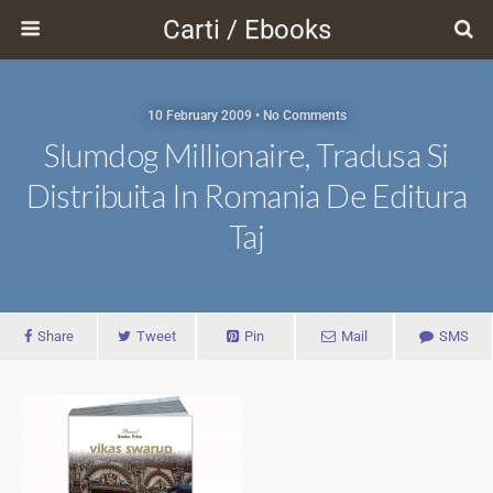
Carti / Ebooks
10 February 2009 • No Comments
Slumdog Millionaire, Tradusa Si
Distribuita In Romania De Editura
Taj
Share
Tweet
Pin
Mail
SMS