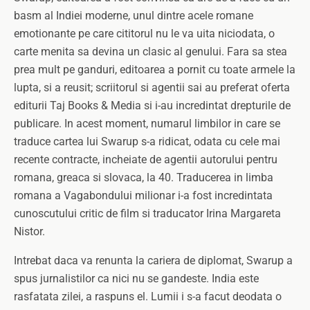
basm al Indiei moderne, unul dintre acele romane
emotionante pe care cititorul nu le va uita niciodata, o
carte menita sa devina un clasic al genului. Fara sa stea
prea mult pe ganduri, editoarea a pornit cu toate armele la
lupta, si a reusit; scriitorul si agentii sai au preferat oferta
editurii Taj Books & Media si i-au incredintat drepturile de
publicare. In acest moment, numarul limbilor in care se
traduce cartea lui Swarup s-a ridicat, odata cu cele mai
recente contracte, incheiate de agentii autorului pentru
romana, greaca si slovaca, la 40. Traducerea in limba
romana a Vagabondului milionar i-a fost incredintata
cunoscutului critic de film si traducator Irina Margareta
Nistor.
Intrebat daca va renunta la cariera de diplomat, Swarup a
spus jurnalistilor ca nici nu se gandeste. India este
rasfatata zilei, a raspuns el. Lumii i s-a facut deodata o