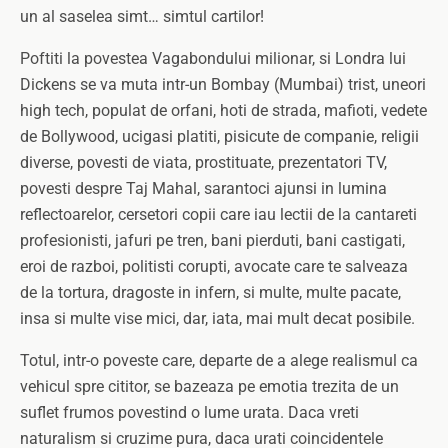
un al saselea simt… simtul cartilor!
Poftiti la povestea Vagabondului milionar, si Londra lui
Dickens se va muta intr-un Bombay (Mumbai) trist, uneori
high tech, populat de orfani, hoti de strada, mafioti, vedete
de Bollywood, ucigasi platiti, pisicute de companie, religii
diverse, povesti de viata, prostituate, prezentatori TV,
povesti despre Taj Mahal, sarantoci ajunsi in lumina
reflectoarelor, cersetori copii care iau lectii de la cantareti
profesionisti, jafuri pe tren, bani pierduti, bani castigati,
eroi de razboi, politisti corupti, avocate care te salveaza
de la tortura, dragoste in infern, si multe, multe pacate,
insa si multe vise mici, dar, iata, mai mult decat posibile.
Totul, intr-o poveste care, departe de a alege realismul ca
vehicul spre cititor, se bazeaza pe emotia trezita de un
suflet frumos povestind o lume urata. Daca vreti
naturalism si cruzime pura, daca urati coincidentele