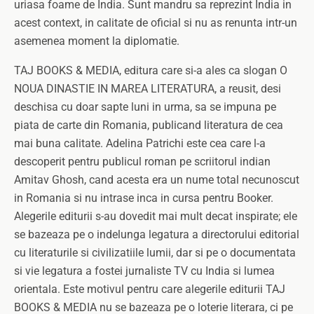
uriasa foame de India. Sunt mandru sa reprezint India in
acest context, in calitate de oficial si nu as renunta intr-un
asemenea moment la diplomatie.
TAJ BOOKS & MEDIA, editura care si-a ales ca slogan O
NOUA DINASTIE IN MAREA LITERATURA, a reusit, desi
deschisa cu doar sapte luni in urma, sa se impuna pe
piata de carte din Romania, publicand literatura de cea
mai buna calitate. Adelina Patrichi este cea care l-a
descoperit pentru publicul roman pe scriitorul indian
Amitav Ghosh, cand acesta era un nume total necunoscut
in Romania si nu intrase inca in cursa pentru Booker.
Alegerile editurii s-au dovedit mai mult decat inspirate; ele
se bazeaza pe o indelunga legatura a directorului editorial
cu literaturile si civilizatiile lumii, dar si pe o documentata
si vie legatura a fostei jurnaliste TV cu India si lumea
orientala. Este motivul pentru care alegerile editurii TAJ
BOOKS & MEDIA nu se bazeaza pe o loterie literara, ci pe