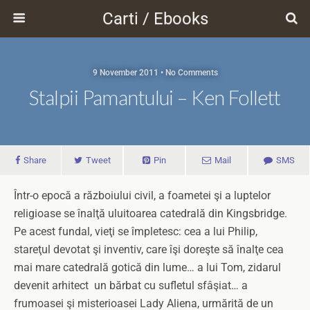
Carti / Ebooks
9 November 2011 • No Comments
Stalpii Pamantului – Ken Follett
Share
Tweet
Pin
Mail
SMS
Într-o epocă a războiului civil, a foametei şi a luptelor
religioase se înalţă uluitoarea catedrală din Kingsbridge.
Pe acest fundal, vieţi se împletesc: cea a lui Philip,
stareţul devotat şi inventiv, care îşi doreşte să înalţe cea
mai mare catedrală gotică din lume… a lui Tom, zidarul
devenit arhitect ­ un bărbat cu sufletul sfâşiat… a
frumoasei şi misterioasei Lady Aliena, urmărită de un