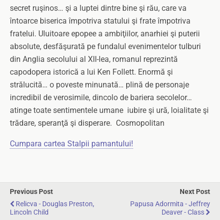
secret ruşinos… şi a luptei dintre bine şi rău, care va
întoarce biserica împotriva statului şi frate împotriva
fratelui. Uluitoare epopee a ambiţiilor, anarhiei şi puterii
absolute, desfăşurată pe fundalul evenimentelor tulburi
din Anglia secolului al XII-lea, romanul reprezintă
capodopera istorică a lui Ken Follett. Enormă şi
strălucită… o poveste minunată… plină de personaje
incredibil de verosimile, dincolo de bariera secolelor…
atinge toate sentimentele umane ­ iubire şi ură, loialitate şi
trădare, speranţă şi disperare. ­ Cosmopolitan
Cumpara cartea Stalpii pamantului!
Previous Post
Next Post
Relicva - Douglas Preston,
Papusa Adormita - Jeffrey
Lincoln Child
Deaver - Class