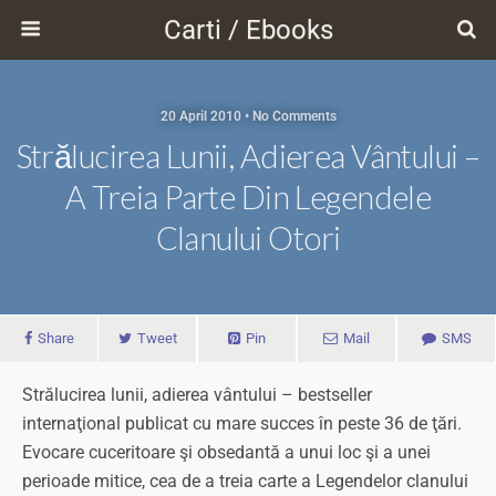
Carti / Ebooks
20 April 2010 • No Comments
Strălucirea Lunii, Adierea Vântului –
A Treia Parte Din Legendele
Clanului Otori
Share
Tweet
Pin
Mail
SMS
Strălucirea lunii, adierea vântului – bestseller
internaţional publicat cu mare succes în peste 36 de ţări.
Evocare cuceritoare şi obsedantă a unui loc şi a unei
perioade mitice, cea de a treia carte a Legendelor clanului