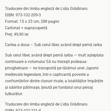
Traducere din limba engleză de Lidia Grădinaru
ISBN: 973-102-209-3
Format: 15 x 23 cm; 288 pagini
Cartonat + supracopertă
Preţ: 49,90 lei
Cartea a doua – Sub cerul liber, având drept pernă iarba
Sub cerul liber, având drept pernă iarba — mult aşteptata
continuare a volumului Să nu trezeşti podeaua-
privighetoare — ne transportă pe tărâmul unei Japonii
medievale legendare, într-o captivantă poveste a
confruntărilor dintre clanuri rivale, a loialităţilor împărţite
şi iubirilor pătimaşe, ţesută pe fundalul unui peisaj
tulburător.
Traducere din limba engleză de Lidia Grădinaru
ISBN: 973-102-231-4