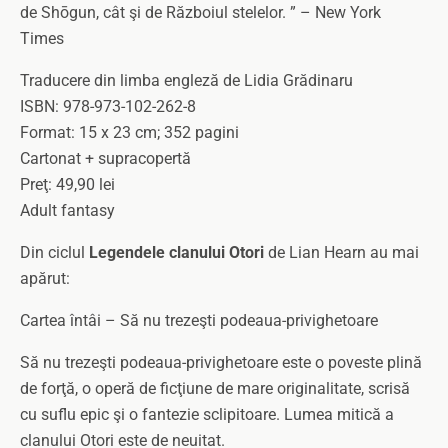
de Shōgun, cât şi de Războiul stelelor. ” – New York
Times
Traducere din limba engleză de Lidia Grădinaru
ISBN: 978-973-102-262-8
Format: 15 x 23 cm; 352 pagini
Cartonat + supracopertă
Preţ: 49,90 lei
Adult fantasy
Din ciclul
Legendele clanului Otori
de Lian Hearn au mai
apărut:
Cartea întâi – Să nu trezeşti podeaua-privighetoare
Să nu trezeşti podeaua-privighetoare este o poveste plină
de forţă, o operă de ficţiune de mare originalitate, scrisă
cu suflu epic şi o fantezie sclipitoare. Lumea mitică a
clanului Otori este de neuitat.