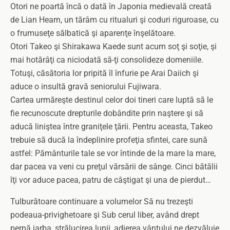
Otori ne poartă încă o dată în Japonia medievală creată
de Lian Hearn, un tărâm cu ritualuri şi coduri riguroase, cu
o frumuseţe sălbatică şi aparenţe înşelătoare.
Otori Takeo şi Shirakawa Kaede sunt acum soţ şi soţie, şi
mai hotărâţi ca niciodată să-ţi consolideze domeniile.
Totuşi, căsătoria lor pripită îl înfurie pe Arai Daiich şi
aduce o insultă gravă seniorului Fujiwara.
Cartea urmăreşte destinul celor doi tineri care luptă să le
fie recunoscute drepturile dobândite prin naştere şi să
aducă liniştea între graniţele ţării. Pentru aceasta, Takeo
trebuie să ducă la îndeplinire profeţia sfintei, care sună
astfel: Pământurile tale se vor întinde de la mare la mare,
dar pacea va veni cu preţul vărsării de sânge. Cinci bătălii
îţi vor aduce pacea, patru de câştigat şi una de pierdut…
Tulburătoare continuare a volumelor Să nu trezeşti
podeaua-privighetoare şi Sub cerul liber, având drept
pernă iarba, strălucirea lunii, adierea vântului ne dezvăluie