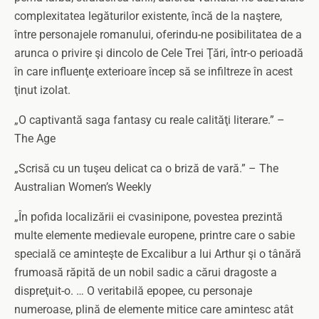
complexitatea legăturilor existente, încă de la naştere,
între personajele romanului, oferindu-ne posibilitatea de a
arunca o privire şi dincolo de Cele Trei Ţări, într-o perioadă
în care influenţe exterioare încep să se infiltreze în acest
ţinut izolat.
„O captivantă saga fantasy cu reale calităţi literare.” –
The Age
„Scrisă cu un tuşeu delicat ca o briză de vară.” – The
Australian Women’s Weekly
„În pofida localizării ei cvasinipone, povestea prezintă
multe elemente medievale europene, printre care o sabie
specială ce aminteşte de Excalibur a lui Arthur şi o tânără
frumoasă răpită de un nobil sadic a cărui dragoste a
dispreţuit-o. … O veritabilă epopee, cu personaje
numeroase, plină de elemente mitice care amintesc atât