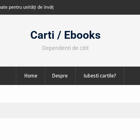
e învățământ din România
Libris organizează LIBfest în perioada 2
octombrie
Carti / Ebooks
Dependenti de citit
Home
Despre
Iubesti cartile?