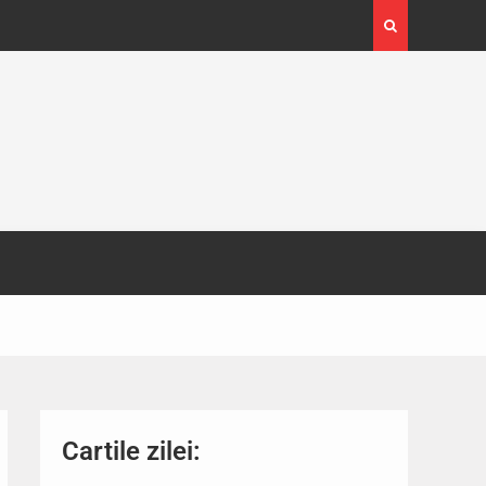
4-29
Expoziția Brâncuși de la Timișoara a atras peste
130.000 de vizitatori
Cartile zilei: