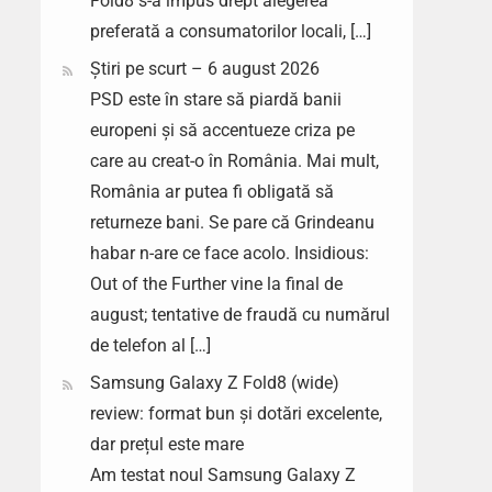
Fold8 s-a impus drept alegerea
preferată a consumatorilor locali, […]
Știri pe scurt – 6 august 2026
PSD este în stare să piardă banii
europeni și să accentueze criza pe
care au creat-o în România. Mai mult,
România ar putea fi obligată să
returneze bani. Se pare că Grindeanu
habar n-are ce face acolo. Insidious:
Out of the Further vine la final de
august; tentative de fraudă cu numărul
de telefon al […]
Samsung Galaxy Z Fold8 (wide)
review: format bun și dotări excelente,
dar prețul este mare
Am testat noul Samsung Galaxy Z