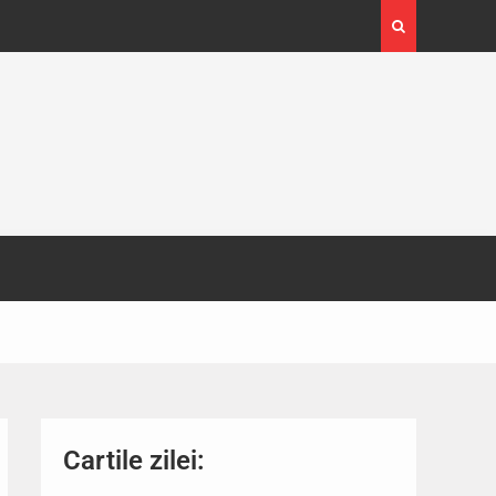
4-29
Expoziția Brâncuși de la Timișoara a atras peste
130.000 de vizitatori
Cartile zilei: