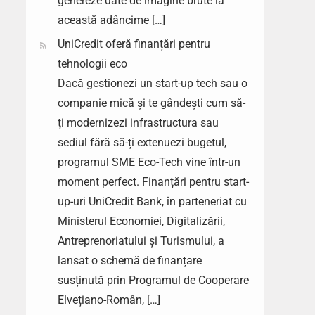
genereze date de imagine brute la
această adâncime […]
UniCredit oferă finanțări pentru
tehnologii eco
Dacă gestionezi un start-up tech sau o
companie mică și te gândești cum să-
ți modernizezi infrastructura sau
sediul fără să-ți extenuezi bugetul,
programul SME Eco-Tech vine într-un
moment perfect. Finanțări pentru start-
up-uri UniCredit Bank, în parteneriat cu
Ministerul Economiei, Digitalizării,
Antreprenoriatului și Turismului, a
lansat o schemă de finanțare
susținută prin Programul de Cooperare
Elvețiano-Român, […]