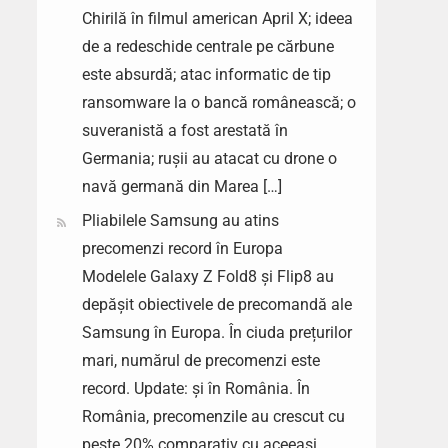
Chirilă în filmul american April X; ideea
de a redeschide centrale pe cărbune
este absurdă; atac informatic de tip
ransomware la o bancă românească; o
suveranistă a fost arestată în
Germania; rușii au atacat cu drone o
navă germană din Marea […]
Pliabilele Samsung au atins
precomenzi record în Europa
Modelele Galaxy Z Fold8 și Flip8 au
depășit obiectivele de precomandă ale
Samsung în Europa. În ciuda prețurilor
mari, numărul de precomenzi este
record. Update: și în România. În
România, precomenzile au crescut cu
peste 20% comparativ cu aceeași