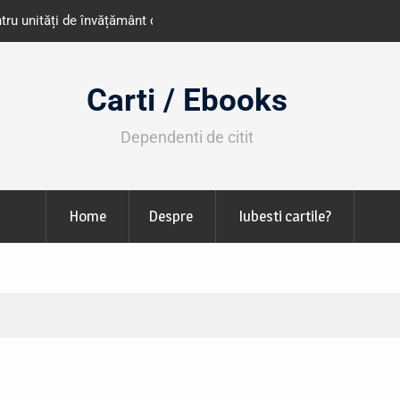
e învățământ din România
Libris organizează LIBfest în perioada 2
octombrie
Carti / Ebooks
Dependenti de citit
Home
Despre
Iubesti cartile?