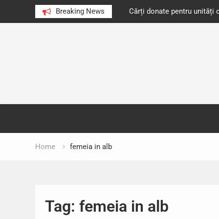
e au citit românii în 2023
Breaking News
Cărți donate pentru unități d
Skip
to
content
Home
femeia in alb
Tag:
femeia in alb