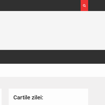
4-29
Expoziția Brâncuși de la Timișoara a atras peste
130.000 de vizitatori
Cartile zilei: