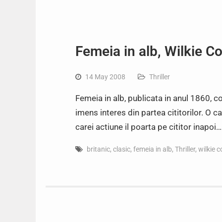
Femeia in alb, Wilkie Co
14 May 2008
Thriller
Femeia in alb, publicata in anul 1860, co
imens interes din partea cititorilor. O ca
carei actiune il poarta pe cititor inapoi…
britanic
,
clasic
,
femeia in alb
,
Thriller
,
wilkie c