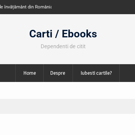
e învățământ din România
Libris organizează LIBfest în perioada 2
octombrie
Carti / Ebooks
Dependenti de citit
Home
Despre
Iubesti cartile?