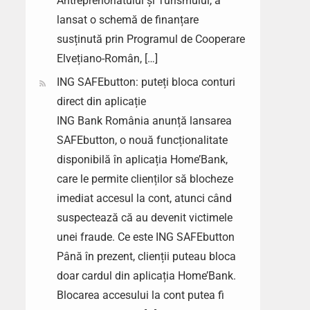
Antreprenoriatului și Turismului, a
lansat o schemă de finanțare
susținută prin Programul de Cooperare
Elvețiano-Român, […]
ING SAFEbutton: puteți bloca conturi
direct din aplicație
ING Bank România anunță lansarea
SAFEbutton, o nouă funcționalitate
disponibilă în aplicația Home’Bank,
care le permite clienților să blocheze
imediat accesul la cont, atunci când
suspectează că au devenit victimele
unei fraude. Ce este ING SAFEbutton
Până în prezent, clienții puteau bloca
doar cardul din aplicația Home’Bank.
Blocarea accesului la cont putea fi