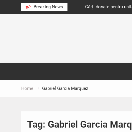
e au citit românii în 2023
Breaking News
Cărți donate pentru unități d
Skip
to
content
Home
Gabriel Garcia Marquez
Tag:
Gabriel Garcia Mar