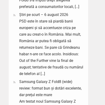
Fold8 s-a impus drept alegerea
preferată a consumatorilor locali, […]
Știri pe scurt – 6 august 2026
PSD este în stare să piardă banii
europeni și să accentueze criza pe
care au creat-o în România. Mai mult,
România ar putea fi obligată să
returneze bani. Se pare că Grindeanu
habar n-are ce face acolo. Insidious:
Out of the Further vine la final de
august; tentative de fraudă cu numărul
de telefon al […]
Samsung Galaxy Z Fold8 (wide)
review: format bun și dotări excelente,
dar prețul este mare
Am testat noul Samsung Galaxy Z