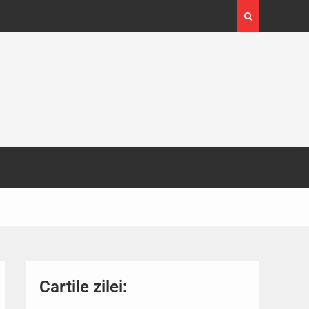
4-29
Expoziția Brâncuși de la Timișoara a atras peste
130.000 de vizitatori
Cartile zilei: