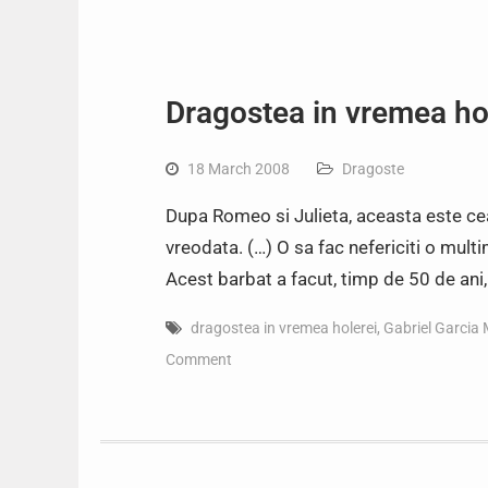
Dragostea in vremea ho
18 March 2008
Dragoste
Dupa Romeo si Julieta, aceasta este c
vreodata. (…) O sa fac nefericiti o multi
Acest barbat a facut, timp de 50 de ani
dragostea in vremea holerei
,
Gabriel Garcia
Comment