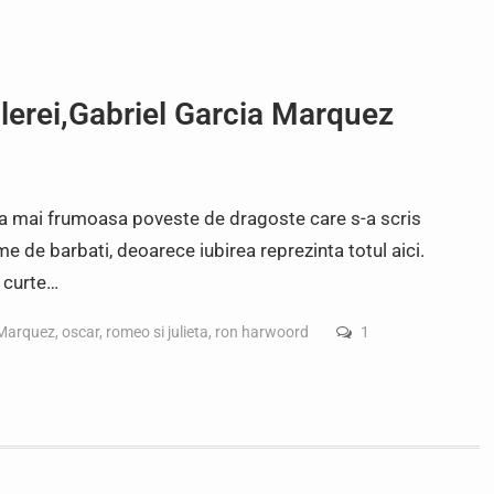
lerei,Gabriel Garcia Marquez
ea mai frumoasa poveste de dragoste care s-a scris
me de barbati, deoarece iubirea reprezinta totul aici.
, curte…
 Marquez
,
oscar
,
romeo si julieta
,
ron harwoord
1