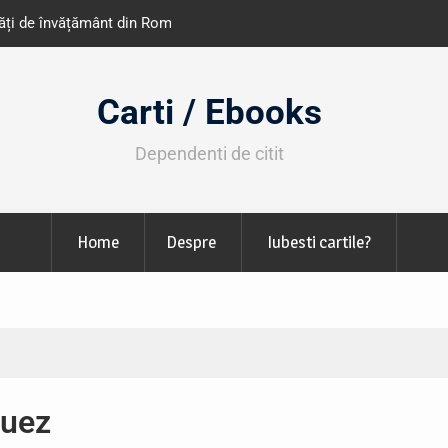
e învățământ din România
Libris organizează LIBfest în perioada 2
octombrie
Carti / Ebooks
Dependenti de citit
Home
Despre
Iubesti cartile?
quez