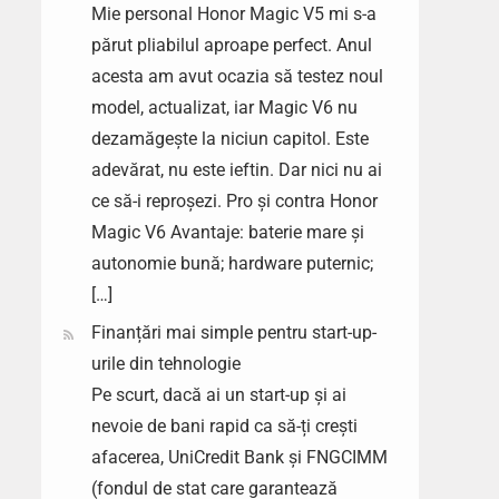
Mie personal Honor Magic V5 mi s-a
părut pliabilul aproape perfect. Anul
acesta am avut ocazia să testez noul
model, actualizat, iar Magic V6 nu
dezamăgește la niciun capitol. Este
adevărat, nu este ieftin. Dar nici nu ai
ce să-i reproșezi. Pro și contra Honor
Magic V6 Avantaje: baterie mare și
autonomie bună; hardware puternic;
[…]
Finanțări mai simple pentru start-up-
urile din tehnologie
Pe scurt, dacă ai un start-up și ai
nevoie de bani rapid ca să-ți crești
afacerea, UniCredit Bank și FNGCIMM
(fondul de stat care garantează