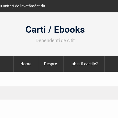
e învățământ din România
Libris organizează LIBfest în perioada 2
octombrie
Carti / Ebooks
Dependenti de citit
Home
Despre
Iubesti cartile?