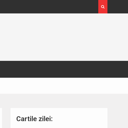
4-29
Expoziția Brâncuși de la Timișoara a atras peste
130.000 de vizitatori
Cartile zilei: