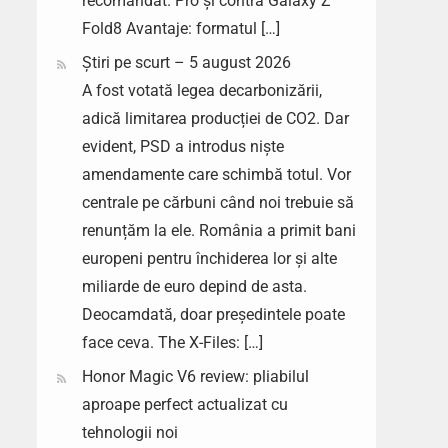
recomandat. Pro și contra Galaxy Z
Fold8 Avantaje: formatul […]
Știri pe scurt – 5 august 2026
A fost votată legea decarbonizării,
adică limitarea producției de CO2. Dar
evident, PSD a introdus niște
amendamente care schimbă totul. Vor
centrale pe cărbuni când noi trebuie să
renunțăm la ele. România a primit bani
europeni pentru închiderea lor și alte
miliarde de euro depind de asta.
Deocamdată, doar președintele poate
face ceva. The X-Files: […]
Honor Magic V6 review: pliabilul
aproape perfect actualizat cu
tehnologii noi