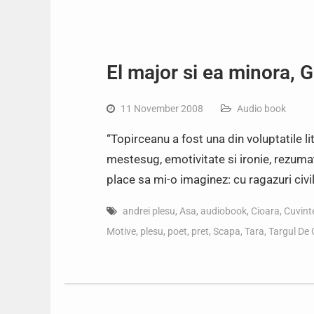
El major si ea minora
11 November 2008
Audio book
“Topirceanu a fost una din voluptatile l
mestesug, emotivitate si ironie, rezuma
place sa mi-o imaginez: cu ragazuri civil
andrei plesu
,
Asa
,
audiobook
,
Cioara
,
Cuvint
Motive
,
plesu
,
poet
,
pret
,
Scapa
,
Tara
,
Targul De