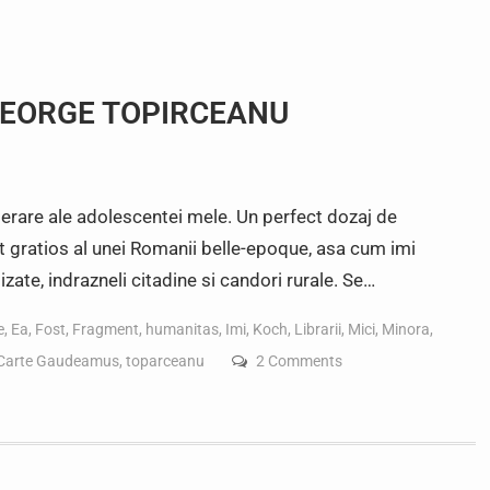
, GEORGE TOPIRCEANU
iterare ale adolescentei mele. Un perfect dozaj de
t gratios al unei Romanii belle-epoque, asa cum imi
izate, indrazneli citadine si candori rurale. Se…
e
,
Ea
,
Fost
,
Fragment
,
humanitas
,
Imi
,
Koch
,
Librarii
,
Mici
,
Minora
,
 Carte Gaudeamus
,
toparceanu
2 Comments