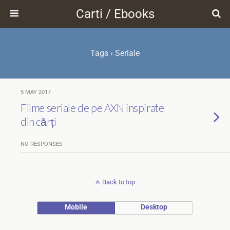
Carti / Ebooks
Tags › Seriale
5 MAY 2017
Filme seriale de pe AXN inspirate
din cărți
NO RESPONSES
Back to top
Mobile
Desktop