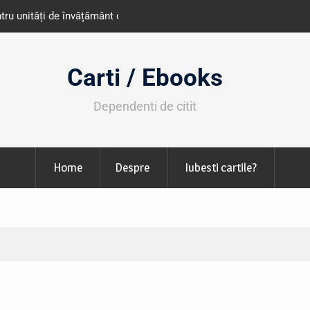
e învățământ din România
Libris organizează LIBfest în perioada 2
octombrie
Carti / Ebooks
Dependenti de citit
Home
Despre
Iubesti cartile?