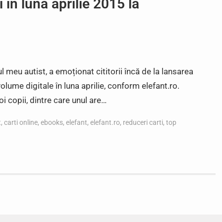
 in luna aprilie 2015 la
l meu autist, a emoționat cititorii încă de la lansarea
 volume digitale în luna aprilie, conform elefant.ro.
i copii, dintre care unul are…
t
,
carti online
,
ebooks
,
elefant
,
elefant.ro
,
reduceri carti
,
top