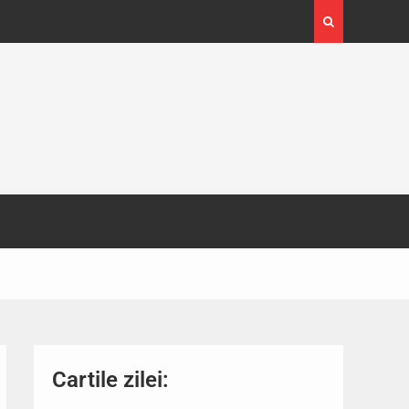
4-29
Expoziția Brâncuși de la Timișoara a atras peste
130.000 de vizitatori
Cartile zilei: