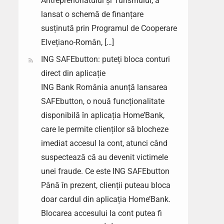
Antreprenoriatului și Turismului, a
lansat o schemă de finanțare
susținută prin Programul de Cooperare
Elvețiano-Român, […]
ING SAFEbutton: puteți bloca conturi
direct din aplicație
ING Bank România anunță lansarea
SAFEbutton, o nouă funcționalitate
disponibilă în aplicația Home’Bank,
care le permite clienților să blocheze
imediat accesul la cont, atunci când
suspectează că au devenit victimele
unei fraude. Ce este ING SAFEbutton
Până în prezent, clienții puteau bloca
doar cardul din aplicația Home’Bank.
Blocarea accesului la cont putea fi