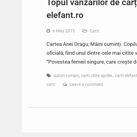
Topul vânzărilor de cărți
elefant.ro
6 May 2015
Carti
Cartea Anei Dragu, Mâini cuminți. Copilu
oficială, fiind unul dintre cele mai citite
“Povestea femeii singure, care crește do
autori romani
,
carti citite aprilie.
,
carti elefan
carti
Leave a comment