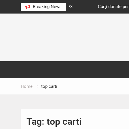
e au citit românii în 2023
Breaking News
Cărți donate pentru unități d
Skip
to
content
Home
top carti
Tag:
top carti