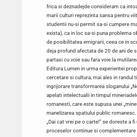
frica si deznadejde consideram ca intoarc
marii culturi reprezinta sansa pentru vii
studentii nu-si permit sa-si cumpere ma
exista), ca in loc sa-si puna problema o
de posibilitatea emigrarii, ceea ce in s
deja profund afectata de 20 de ani de sub
partasi cu voie sau fara voie la mutilare
Editura Lumen in urma experientei propr
cercetare si cultura, mai ales in randul t
ingrijorare transformarea sloganului „N
apelati intelectualii in timpul mineriadel
romanesti, care este supusa unei „miner
manelizarea spatiului public romanesc.
„Dai cat vrei pe o carte!” se doreste a fi 
proceselor continue si complementare d