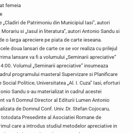
at femeia
se
„Cladiri de Patrimoniu din Municipiul Iasi”, autori
orariu si „Iasul in literatura”, autori Antonio Sandu si
 o larga apreciere pe piata de carte ieseana.
 cele doua lansari de carte ce se vor realiza cu prilejul
Prima lansare va fi a volumului „Seminarii apreciative”
 14:00. Volumul „Seminarii apreciative” insumeaza
 cadrul programului masteral Supervizare si Planificare
 Social Politice, Universitatea „Al. I. Cuza” Iasi, eforturi
tonio Sandu s-au materializat in cadrul acestei
nt va fi Domnul Director al Editurii Lumen Antonio
ealizata de Domnul Conf. Univ. Dr. Stefan Cojocaru,
 totodata Presedinte al Asociatiei Romane de
rimul care a introdus studiul metodelor apreciative in