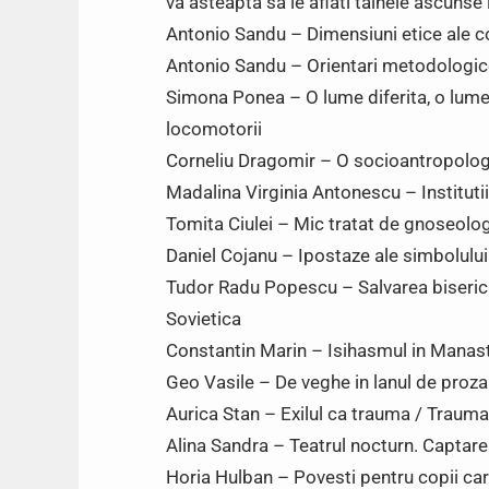
va asteapta sa le aflati tainele ascunse 
Antonio Sandu – Dimensiuni etice ale c
Antonio Sandu – Orientari metodologice
Simona Ponea – O lume diferita, o lume l
locomotorii
Corneliu Dragomir – O socioantropologi
Madalina Virginia Antonescu – Instituti
Tomita Ciulei – Mic tratat de gnoseolo
Daniel Cojanu – Ipostaze ale simbolului
Tudor Radu Popescu – Salvarea bisericil
Sovietica
Constantin Marin – Isihasmul in Manasti
Geo Vasile – De veghe in lanul de proza
Aurica Stan – Exilul ca trauma / Trauma
Alina Sandra – Teatrul nocturn. Captare
Horia Hulban – Povesti pentru copii care