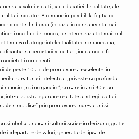
erea la valorile cartii, ale educatiei de calitate, ale
torul tarii noastre. A ramane impasibili la faptul ca
car o carte din bursa (in cazul in care aceasta mai
btinerii unui loc de munca, se intereseaza tot mai mult
curt timp va distruge intelectualitatea romaneasca,
finantare a cercetarii si culturii, inseamna a fi
a societatii romanesti.
ii de peste 10 ani de promovare a excelentei in
inerilor creatori si intelectuali, priveste cu profunda
oi muncim, noi nu gandim”, cu care in anii 90 erau
or, intr-o constrangatoare realitate a intregii culturi
iade simbolice” prin promovarea non-valorii si
un simbol al aruncarii culturii scrise in derizoriu, gratie
e indepartare de valori, generata de lipsa de