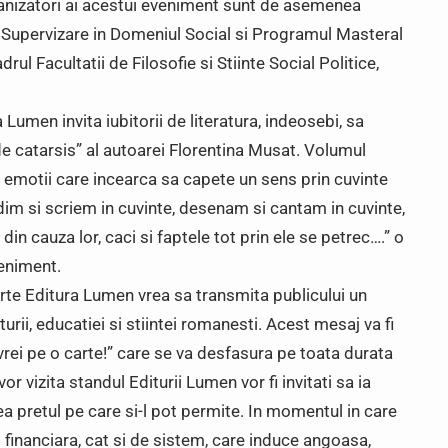
anizatori ai acestui eveniment sunt de asemenea
Supervizare in Domeniul Social si Programul Masteral
drul Facultatii de Filosofie si Stiinte Social Politice,
 Lumen invita iubitorii de literatura, indeosebi, sa
de catarsis” al autoarei Florentina Musat. Volumul
, emotii care incearca sa capete un sens prin cuvinte
ndim si scriem in cuvinte, desenam si cantam in cuvinte,
din cauza lor, caci si faptele tot prin ele se petrec….” o
veniment.
carte Editura Lumen vrea sa transmita publicului un
turii, educatiei si stiintei romanesti. Acest mesaj va fi
 vrei pe o carte!” care se va desfasura pe toata durata
or vizita standul Editurii Lumen vor fi invitati sa ia
a pretul pe care si-l pot permite. In momentul in care
 financiara, cat si de sistem, care induce angoasa,