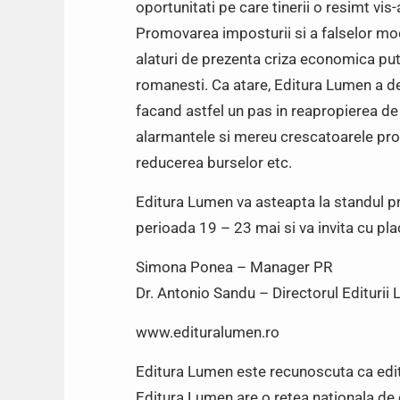
oportunitati pe care tinerii o resimt vis
Promovarea imposturii si a falselor mod
alaturi de prezenta criza economica put
romanesti. Ca atare, Editura Lumen a dec
facand astfel un pas in reapropierea de
alarmantele si mereu crescatoarele proce
reducerea burselor etc.
Editura Lumen va asteapta la standul pr
perioada 19 – 23 mai si va invita cu plac
Simona Ponea – Manager PR
Dr. Antonio Sandu – Directorul Editurii
www.edituralumen.ro
Editura Lumen este recunoscuta ca editu
Editura Lumen are o retea nationala de dis