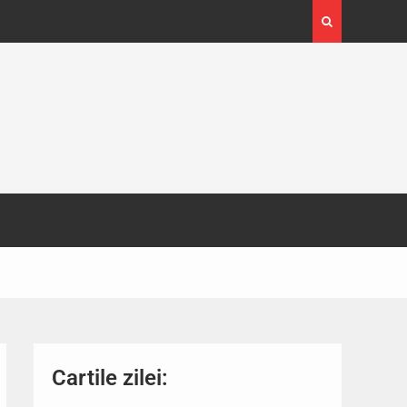
4-29
Expoziția Brâncuși de la Timișoara a atras peste
130.000 de vizitatori
Cartile zilei: