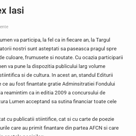
x Iasi
ente
en va participa, la fel ca in fiecare an, la Targul
zitatorii nostri sunt asteptati sa paseasca pragul spre
de culoare, frumusete si noutate. Cu ocazia participarii
en va pune la dispozitia publicului larg volume
tiintifica si de cultura. In acest an, standul Editurii
 ce au fost finantate gratie Adminsitratiei Fondului
 Va reamintim ca in editia 2009 a concursului de
itura Lumen acceptand sa sutina financiar toate cele
tat cu publicatii stiintifice, cat si cu carte de poezie
lurile care au primit finantare din partea AFCN si care