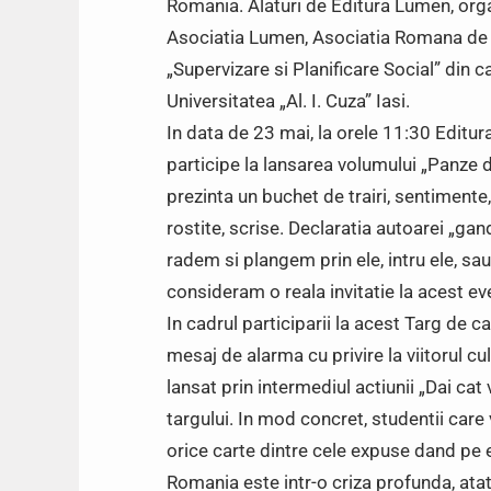
Romania. Alaturi de Editura Lumen, org
Asociatia Lumen, Asociatia Romana de 
„Supervizare si Planificare Social” din ca
Universitatea „Al. I. Cuza” Iasi.
In data de 23 mai, la orele 11:30 Editura
participe la lansarea volumului „Panze 
prezinta un buchet de trairi, sentimente
rostite, scrise. Declaratia autoarei „ga
radem si plangem prin ele, intru ele, sau 
consideram o reala invitatie la acest e
In cadrul participarii la acest Targ de 
mesaj de alarma cu privire la viitorul cul
lansat prin intermediul actiunii „Dai cat
targului. In mod concret, studentii care v
orice carte dintre cele expuse dand pe e
Romania este intr-o criza profunda, atat