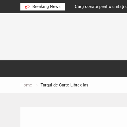
e au citit românii în 2023
Breaking News
Cărți donate pentru unități d
Skip
to
content
Home
Targul de Carte Librex Iasi