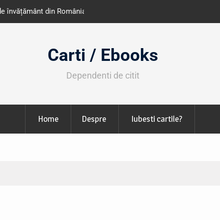
e învățământ din România
Libris organizează LIBfest în perioada 2
octombrie
Carti / Ebooks
Dependenti de citit
Home
Despre
Iubesti cartile?