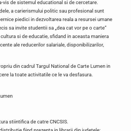
-a-vis de sistemul educational si de cercetare.
ele, a carierismului politic sau profesional sunt
ernice piedici in dezvoltarea reala a resursei umane
is sa invite studentii sa „dea cat vor pe o carte”
 cultura si de educatie, sfidand in aceasta maniera
nte ale reducerilor salariale, disponibilizarilor,
opriu din cadrul Targul National de Carte Lumen in
ere la toate activitatile ce le va desfasura.
 Lumen
ra stiintifica de catre CNCSIS.
tributie fiind prezenta in librarii din judetele: