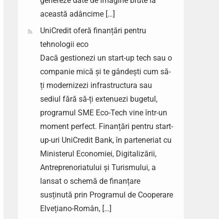
genereze date de imagine brute la
această adâncime […]
UniCredit oferă finanțări pentru
tehnologii eco
Dacă gestionezi un start-up tech sau o
companie mică și te gândești cum să-
ți modernizezi infrastructura sau
sediul fără să-ți extenuezi bugetul,
programul SME Eco-Tech vine într-un
moment perfect. Finanțări pentru start-
up-uri UniCredit Bank, în parteneriat cu
Ministerul Economiei, Digitalizării,
Antreprenoriatului și Turismului, a
lansat o schemă de finanțare
susținută prin Programul de Cooperare
Elvețiano-Român, […]