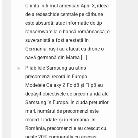
Chirilă în filmul american April X; ideea
de a redeschide centrale pe cărbune
este absurdă; atac informatic de tip
ransomware la o bancă românească; o
suveranistă a fost arestată în
Germania; rușii au atacat cu drone o
navă germană din Marea […]
Pliabilele Samsung au atins
precomenzi record în Europa
Modelele Galaxy Z Fold8 și Flip8 au
depășit obiectivele de precomandă ale
Samsung în Europa. În ciuda prețurilor
mari, numărul de precomenzi este
record. Update: și în România. În
România, precomenzile au crescut cu
peste 20% comparativ cu aceeași