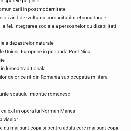
in spatele paginilor:
omunicarii in postmodernitate
 privind dezvoltarea comunitatilor etnoculturale
a fel. Integrarea sociala a persoanelor cu dizabilitati
e a dezastrelor naturale
ile Uniunii Europene in perioada Post Nisa
gie
 in lumea traditionala
or de orice rit din Romania sub ocupatia militara
rile spatiului mioritic romanesc
 ca exil in opera lui Norman Manea
a viselor
 nu mai sunt copii si pentru adulti care mai sunt copii