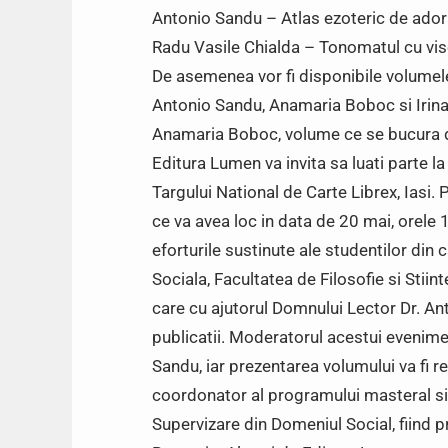
Antonio Sandu – Atlas ezoteric de ador
Radu Vasile Chialda – Tonomatul cu vi
De asemenea vor fi disponibile volumele 
Antonio Sandu, Anamaria Boboc si Irina M
Anamaria Boboc, volume ce se bucura de
Editura Lumen va invita sa luati parte la
Targului National de Carte Librex, Iasi. 
ce va avea loc in data de 20 mai, orele
eforturile sustinute ale studentilor din
Sociala, Facultatea de Filosofie si Stiinte
care cu ajutorul Domnului Lector Dr. An
publicatii. Moderatorul acestui evenime
Sandu, iar prezentarea volumului va fi r
coordonator al programului masteral si
Supervizare din Domeniul Social, fiind p