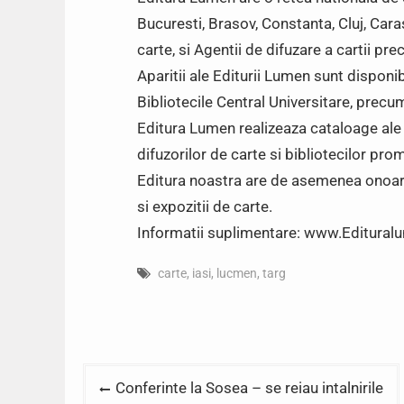
Bucuresti, Brasov, Constanta, Cluj, Caras
carte, si Agentii de difuzare a cartii prec
Aparitii ale Editurii Lumen sunt disponibi
Bibliotecile Central Universitare, precum
Editura Lumen realizeaza cataloage ale t
difuzorilor de carte si bibliotecilor pro
Editura noastra are de asemenea onoarea
si expozitii de carte.
Informatii suplimentare: www.Editura
carte
,
iasi
,
lucmen
,
targ
Post
Conferinte la Sosea – se reiau intalnirile