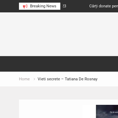
e au citit românii în 2023
Breaking News
Cărți donate pentru unități d
Skip
to
content
Home
Vieti secrete – Tatiana De Rosnay