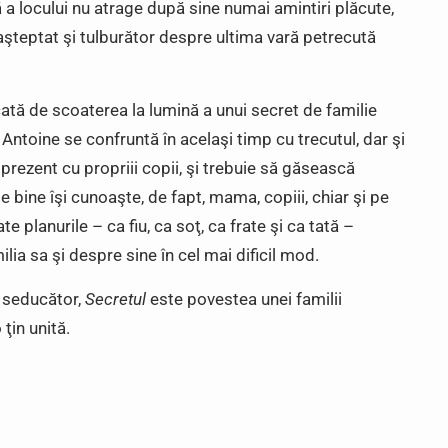
 a locului nu atrage după sine numai amintiri plăcute,
aşteptat şi tulburător despre ultima vară petrecută
tă de scoaterea la lumină a unui secret de familie
 Antoine se confruntă în acelaşi timp cu trecutul, dar şi
 prezent cu propriii copii, şi trebuie să găsească
e bine îşi cunoaşte, de fapt, mama, copiii, chiar şi pe
 planurile – ca fiu, ca soţ, ca frate şi ca tată –
lia sa şi despre sine în cel mai dificil mod.
 seducător,
Secretul
este povestea unei familii
 ţin unită.