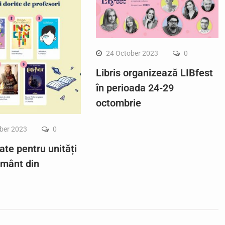
24 October 2023
0
Libris organizează LIBfest
în perioada 24-29
octombrie
ber 2023
0
ate pentru unități
ământ din