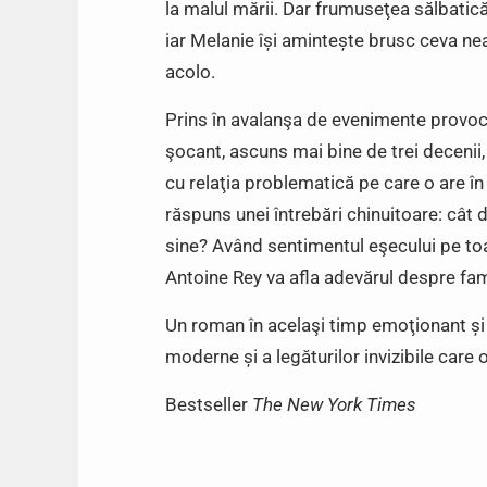
la malul mării. Dar frumuseţea sălbatică
iar Melanie își amintește brusc ceva ne
acolo.
Prins în avalanşa de evenimente provoca
şocant, ascuns mai bine de trei decenii,
cu relaţia problematică pe care o are în
răspuns unei întrebări chinuitoare: cât d
sine? Având sentimentul eşecului pe toate
Antoine Rey va afla adevărul despre fami
Un roman în acelaşi timp emoţionant și
moderne și a legăturilor invizibile care o
Bestseller
The New York Times