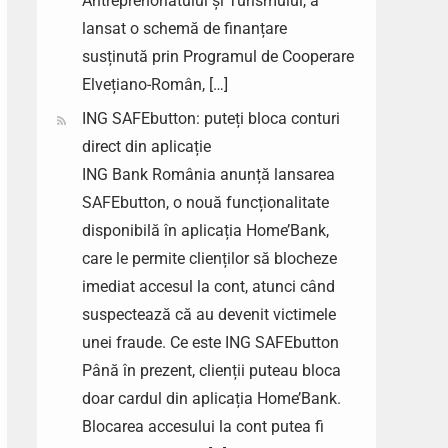
Antreprenoriatului și Turismului, a
lansat o schemă de finanțare
susținută prin Programul de Cooperare
Elvețiano-Român, […]
ING SAFEbutton: puteți bloca conturi
direct din aplicație
ING Bank România anunță lansarea
SAFEbutton, o nouă funcționalitate
disponibilă în aplicația Home’Bank,
care le permite clienților să blocheze
imediat accesul la cont, atunci când
suspectează că au devenit victimele
unei fraude. Ce este ING SAFEbutton
Până în prezent, clienții puteau bloca
doar cardul din aplicația Home’Bank.
Blocarea accesului la cont putea fi