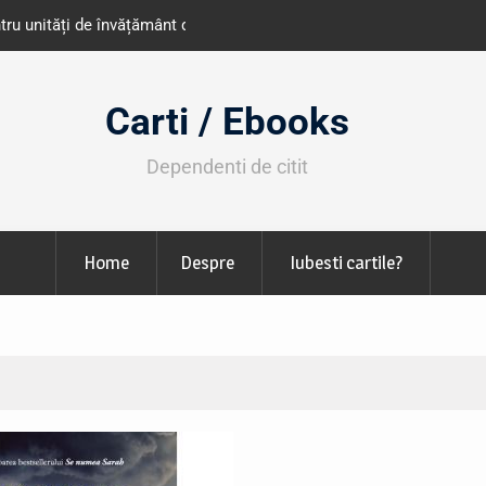
e învățământ din România
Libris organizează LIBfest în perioada 2
octombrie
Carti / Ebooks
Dependenti de citit
Home
Despre
Iubesti cartile?