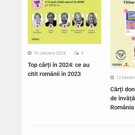
10 January 2024
0
Top cărți în 2024: ce au
citit românii în 2023
12 Decem
Cărți don
de învăț
România