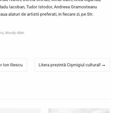
, Radu Iacoban, Tudor Istodor, Andreea Gramosteanu
 alaturi de artistii preferati, in fiecare zi, pe Str.
tru
,
Woody Allen
r Ion Iliescu
Litera prezintă Cişmigiul cultural!