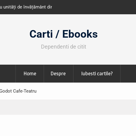
e învățământ din România
Libris organizează LIBfest în perioada 2
octombrie
Carti / Ebooks
Dependenti de citit
Home
Despre
Iubesti cartile?
 Godot Cafe-Teatru