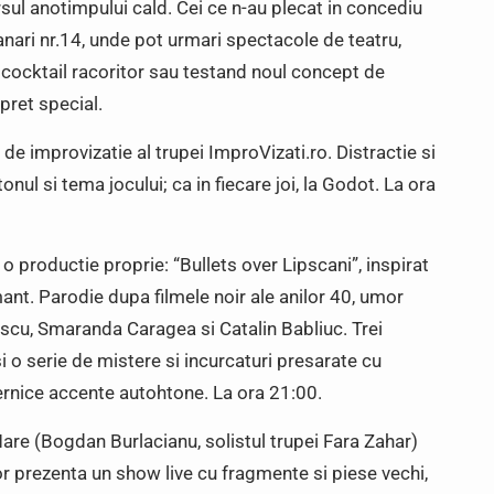
sul anotimpului cald. Cei ce n-au plecat in concediu
anari nr.14, unde pot urmari spectacole de teatru,
cocktail racoritor sau testand noul concept de
pret special.
e improvizatie al trupei ImproVizati.ro. Distractie si
onul si tema jocului; ca in fiecare joi, la Godot. La ora
o productie proprie: “Bullets over Lipscani”, inspirat
ant. Parodie dupa filmele noir ale anilor 40, umor
dulescu, Smaranda Caragea si Catalin Babliuc. Trei
 o serie de mistere si incurcaturi presarate cu
ernice accente autohtone. La ora 21:00.
re (Bogdan Burlacianu, solistul trupei Fara Zahar)
r prezenta un show live cu fragmente si piese vechi,