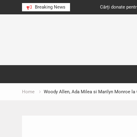
e au citit românii în 2023
Breaking News
Cărți donate pentru unități d
Skip
to
content
Home
Woody Allen, Ada Milea si Marilyn Monroe la