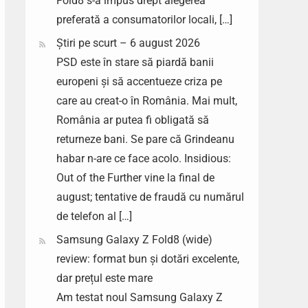
Fold8 s-a impus drept alegerea
preferată a consumatorilor locali, […]
Știri pe scurt – 6 august 2026
PSD este în stare să piardă banii
europeni și să accentueze criza pe
care au creat-o în România. Mai mult,
România ar putea fi obligată să
returneze bani. Se pare că Grindeanu
habar n-are ce face acolo. Insidious:
Out of the Further vine la final de
august; tentative de fraudă cu numărul
de telefon al […]
Samsung Galaxy Z Fold8 (wide)
review: format bun și dotări excelente,
dar prețul este mare
Am testat noul Samsung Galaxy Z