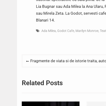
Lia Bugnar sau Ada Milea la Ana Ularu
sau Mirela Zeta. La Godot, servesti cafeaua
Blanari 14.
Ada Milea
,
Godot Cafe
,
Marilyn Monroe
,
Tea
Post
Fragmente de viata si de istorie traita, auto
navigation
Related Posts