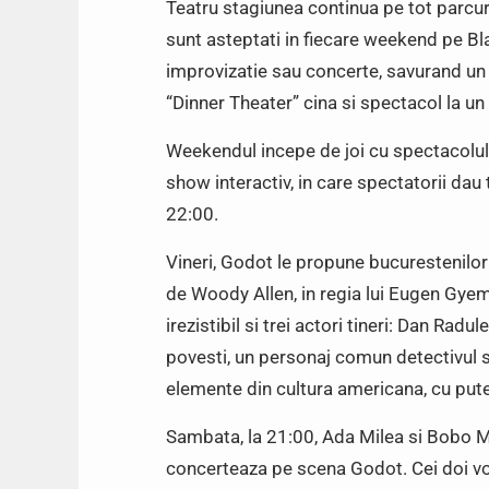
Teatru stagiunea continua pe tot parcur
sunt asteptati in fiecare weekend pe Bl
improvizatie sau concerte, savurand un 
“Dinner Theater” cina si spectacol la un 
Weekendul incepe de joi cu spectacolul d
show interactiv, in care spectatorii dau t
22:00.
Vineri, Godot le propune bucurestenilor 
de Woody Allen, in regia lui Eugen Gyem
irezistibil si trei actori tineri: Dan Ra
povesti, un personaj comun detectivul si
elemente din cultura americana, cu put
Sambata, la 21:00, Ada Milea si Bobo Ma
concerteaza pe scena Godot. Cei doi vo