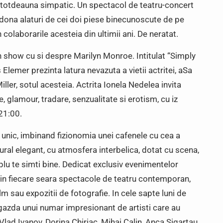
dar intotdeauna simpatic. Un spectacol de teatru-concert
edona alaturi de cei doi piese binecunoscute de pe
olaborarile acesteia din ultimii ani. De neratat.
show cu si despre Marilyn Monroe. Intitulat “Simply
Elemer prezinta latura nevazuta a vietii actritei, aSa
ler, sotul acesteia. Actrita Ionela Nedelea invita
, glamour, tradare, senzualitate si erotism, cu iz
 21:00.
nic, imbinand fizionomia unei cafenele cu cea a
tural elegant, cu atmosfera interbelica, dotat cu scena,
mplu te simti bine. Dedicat exclusiv evenimentelor
 in fiecare seara spectacole de teatru contemporan,
lm sau expozitii de fotografie. In cele sapte luni de
 gazda unui numar impresionant de artisti care au
Vlad Ivanov, Dorina Chiriac, Mihai Calin, Anca Sigartau,