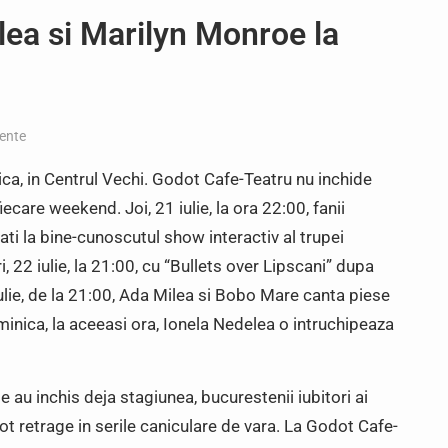
ea si Marilyn Monroe la
ente
ca, in Centrul Vechi. Godot Cafe-Teatru nu inchide
iecare weekend. Joi, 21 iulie, la ora 22:00, fanii
ati la bine-cunoscutul show interactiv al trupei
i, 22 iulie, la 21:00, cu “Bullets over Lipscani” dupa
ulie, de la 21:00, Ada Milea si Bobo Mare canta piese
uminica, la aceeasi ora, Ionela Nedelea o intruchipeaza
e au inchis deja stagiunea, bucurestenii iubitori ai
pot retrage in serile caniculare de vara. La Godot Cafe-