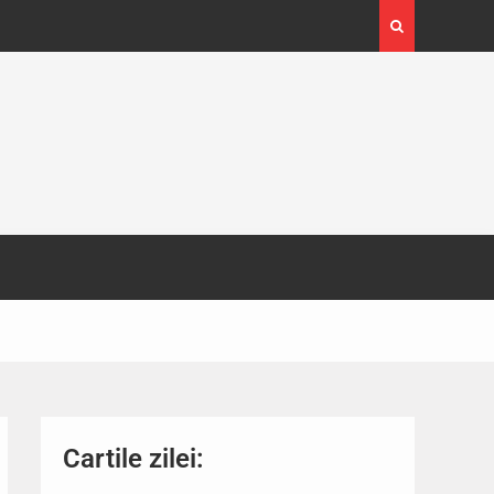
4-29
Expoziția Brâncuși de la Timișoara a atras peste
130.000 de vizitatori
Cartile zilei: