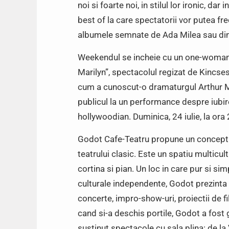
noi si foarte noi, in stilul lor ironic, 
best of la care spectatorii vor putea fr
albumele semnate de Ada Milea sau din c
Weekendul se incheie cu un one-woman 
Marilyn”, spectacolul regizat de Kincses 
cum a cunoscut-o dramaturgul Arthur Mil
publicul la un performance despre iubire
hollywoodian. Duminica, 24 iulie, la ora
Godot Cafe-Teatru propune un concept u
teatrului clasic. Este un spatiu multicul
cortina si pian. Un loc in care pur si si
culturale independente, Godot prezinta
concerte, impro-show-uri, proiectii de fi
cand si-a deschis portile, Godot a fost
sustinut spectacole cu sala plina: de la 