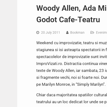
Woody Allen, Ada Mil
Godot Cafe-Teatru
20 July 2011
Bookman
Evenim
Weekend cu improvizatie, teatru si muzi
stagiunea si isi asteapta spectatorii in f
spectacolelor de improvizatie sunt invit
ImproVizati.ro. Distractia continua viner
texte de Woody Allen, iar sambata, 23 i
si fragmente vechi, noi si foarte noi. D
pe Marilyn Monroe, in “Simply Marilyn”.
Chiar daca majoritatea spatiilor cultural
teatrului au un loc dedicat lor unde se 