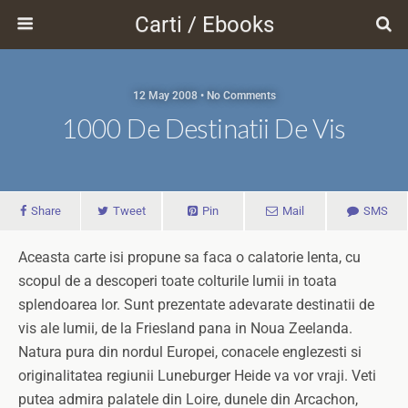
Carti / Ebooks
12 May 2008 • No Comments
1000 De Destinatii De Vis
Share
Tweet
Pin
Mail
SMS
Aceasta carte isi propune sa faca o calatorie lenta, cu
scopul de a descoperi toate colturile lumii in toata
splendoarea lor. Sunt prezentate adevarate destinatii de
vis ale lumii, de la Friesland pana in Noua Zeelanda.
Natura pura din nordul Europei, conacele englezesti si
originalitatea regiunii Luneburger Heide va vor vraji. Veti
putea admira palatele din Loire, dunele din Arcachon,