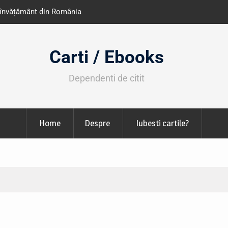
 LIBfest în perioada 24-29
Expoziția Brâncuși de la Tim
130.000 de vizitatori
Carti / Ebooks
Dependenti de citit
Home
Despre
Iubesti cartile?