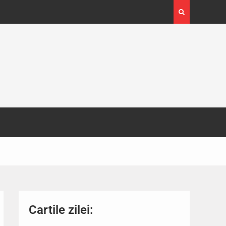
ișoara a atras peste
Cartile zilei: