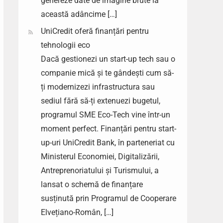
genereze date de imagine brute la
această adâncime […]
UniCredit oferă finanțări pentru
tehnologii eco
Dacă gestionezi un start-up tech sau o
companie mică și te gândești cum să-
ți modernizezi infrastructura sau
sediul fără să-ți extenuezi bugetul,
programul SME Eco-Tech vine într-un
moment perfect. Finanțări pentru start-
up-uri UniCredit Bank, în parteneriat cu
Ministerul Economiei, Digitalizării,
Antreprenoriatului și Turismului, a
lansat o schemă de finanțare
susținută prin Programul de Cooperare
Elvețiano-Român, […]