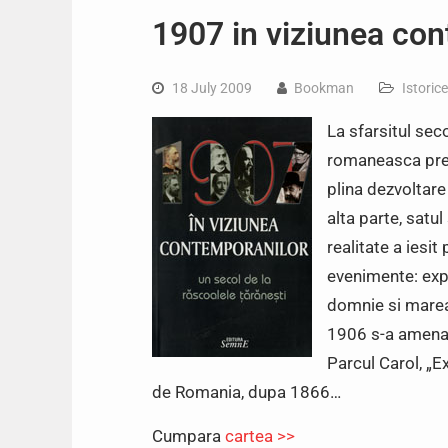
1907 in viziunea co
18 July 2009
Bookman
Istorice
La sfarsitul seco
romaneasca prez
plina dezvoltare
alta parte, satul
realitate a iesi
evenimente: expoz
domnie si marea
1906 s-a amenaja
Parcul Carol, „E
de Romania, dupa 1866…
Cumpara
cartea >>