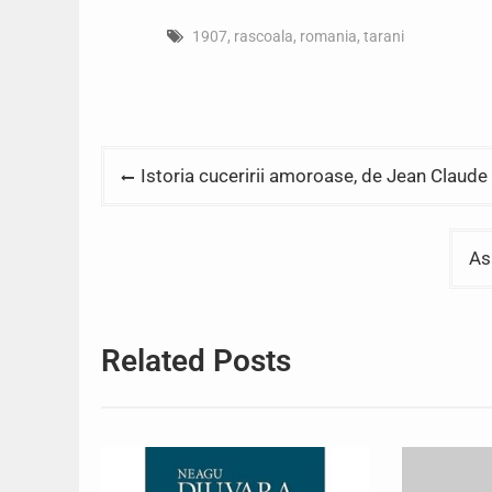
1907
,
rascoala
,
romania
,
tarani
Post
Istoria cuceririi amoroase, de Jean Claud
navigation
As
Related Posts