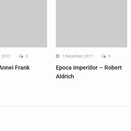
y 2012
0
7 December 2011
0
 Annei Frank
Epoca imperiilor – Robert
Aldrich