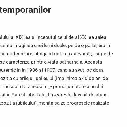
ntemporanilor
lului al XlX-lea si inceputul celui de-al XX-lea aaiea
enta imaginea unei lumi duale: pe de o parte, era in
 si modernizare, atingand cote cu adevarat ;. iar pe de
 se caracteriza printr-o viata patriarhala. Aceasta
t puternic in in 1906 si 1907, cand au avut loc doua
itia cu prilejul jubileului (implinirea a 40 de ani de
 rascoala taraneasca. _- prima jumatate a anului
t in Parcul Libertatii din «•aresti, devenit de atunci
xpozitia jubileului”, menita sa ze progresele realizate