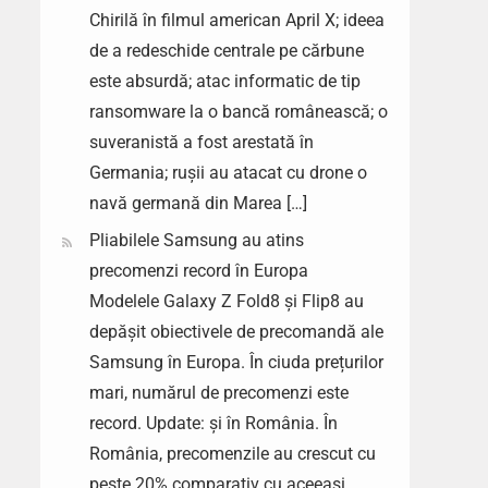
Chirilă în filmul american April X; ideea
de a redeschide centrale pe cărbune
este absurdă; atac informatic de tip
ransomware la o bancă românească; o
suveranistă a fost arestată în
Germania; rușii au atacat cu drone o
navă germană din Marea […]
Pliabilele Samsung au atins
precomenzi record în Europa
Modelele Galaxy Z Fold8 și Flip8 au
depășit obiectivele de precomandă ale
Samsung în Europa. În ciuda prețurilor
mari, numărul de precomenzi este
record. Update: și în România. În
România, precomenzile au crescut cu
peste 20% comparativ cu aceeași