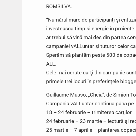
ROMSILVA.
“Numărul mare de participanţi şi entuz
investească timp şi energie în proiecte c
ar trebui să vină mai des din partea co
campaniei vALLuntar şi tuturor celor c
Sperăm să plantăm peste 500 de copaci!
ALL.
Cele mai cerute cărţi din campanie sunt 
primele trei locuri în preferinţele blogge
Guillaume Musso, „Cheia”, de Simion Toyn
Campania vALLuntar continuă până pe 
18 – 24 februarie – trimiterea cărţilor
24 februarie – 23 martie – lectură şi re
25 martie – 7 aprilie – plantarea copaci