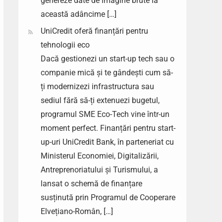
genereze date de imagine brute la
această adâncime […]
UniCredit oferă finanțări pentru
tehnologii eco
Dacă gestionezi un start-up tech sau o
companie mică și te gândești cum să-
ți modernizezi infrastructura sau
sediul fără să-ți extenuezi bugetul,
programul SME Eco-Tech vine într-un
moment perfect. Finanțări pentru start-
up-uri UniCredit Bank, în parteneriat cu
Ministerul Economiei, Digitalizării,
Antreprenoriatului și Turismului, a
lansat o schemă de finanțare
susținută prin Programul de Cooperare
Elvețiano-Român, […]