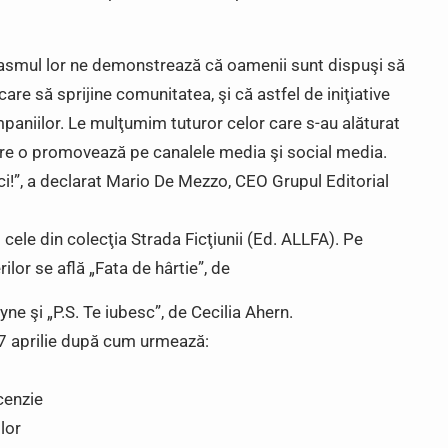
iasmul lor ne demonstrează că oamenii sunt dispuşi să
are să sprijine comunitatea, şi că astfel de iniţiative
mpaniilor. Le mulţumim tuturor celor care s-au alăturat
are o promovează pe canalele media şi social media.
”, a declarat Mario De Mezzo, CEO Grupul Editorial
cele din colecţia Strada Ficţiunii (Ed. ALLFA). Pe
rilor se află „Fata de hârtie”, de
e şi „P.S. Te iubesc”, de Cecilia Ahern.
7 aprilie după cum urmează:
cenzie
lor