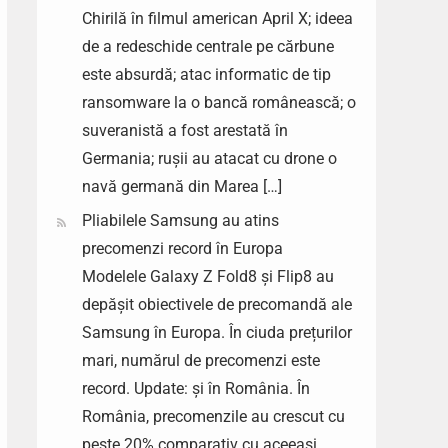
Chirilă în filmul american April X; ideea
de a redeschide centrale pe cărbune
este absurdă; atac informatic de tip
ransomware la o bancă românească; o
suveranistă a fost arestată în
Germania; rușii au atacat cu drone o
navă germană din Marea […]
Pliabilele Samsung au atins
precomenzi record în Europa
Modelele Galaxy Z Fold8 și Flip8 au
depășit obiectivele de precomandă ale
Samsung în Europa. În ciuda prețurilor
mari, numărul de precomenzi este
record. Update: și în România. În
România, precomenzile au crescut cu
peste 20% comparativ cu aceeași