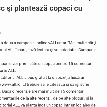
esc şi plantează copaci cu
rti
a a doua a campaniei online vALLuntar “Mai multe cărţi,
rial ALL încurajează lectura şi voluntariatul. Campania
ampanie vor primi câte un copac pentru 15 comentarii
carte ALL.
ditorial ALL a pus gratuit la dispoziţia fiecărui
www.all.ro. El trebuie să le citească şi să îşi scrie
. Dacă o recenzie are mai mult de 15 comentarii,
entariile de la alte recenzii, de pe alte bloguri, şi la
itorial ALL va planta încă un copac într-un loc ales de