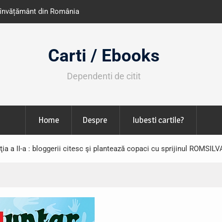
e învățământ din România
Libris organizează LIBfest în perioada 2
octombrie
Carti / Ebooks
Dependenti de citit
Home
Despre
Iubesti cartile?
ia a II-a : bloggerii citesc şi plantează copaci cu sprijinul ROMSILV