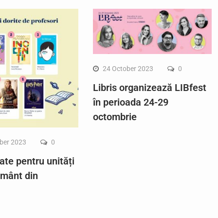
24 October 2023
0
Libris organizează LIBfest
în perioada 24-29
octombrie
ber 2023
0
ate pentru unități
ământ din