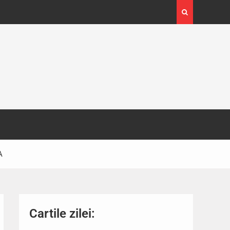
4-29
Expoziția Brâncuși de la Timișoara a atras peste
130.000 de vizitatori
A
Cartile zilei: