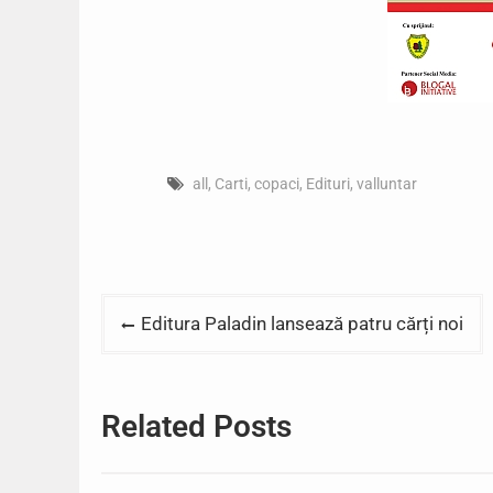
all
,
Carti
,
copaci
,
Edituri
,
valluntar
Post
Editura Paladin lansează patru cărți noi
navigation
Related Posts