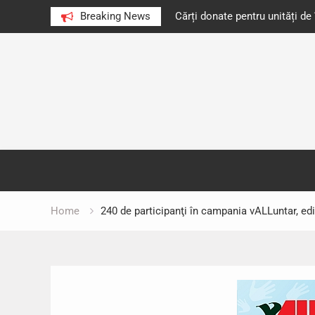
e au citit românii în 2023
Breaking News
Cărți donate pentru unități d
Skip
to
content
Home
240 de participanţi în campania vALLuntar, ediţ