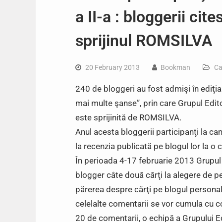
a II-a : bloggerii cit
sprijinul ROMSILVA
20 February 2013
Bookman
Ca
240 de bloggeri au fost admişi în ediţi
mai multe şanse”, prin care Grupul Edito
este sprijinită de ROMSILVA.
Anul acesta bloggerii participanţi la c
la recenzia publicată pe blogul lor la o 
În perioada 4-17 februarie 2013 Grupul E
blogger câte două cărţi la alegere de pe 
părerea despre cărţi pe blogul personal
celelalte comentarii se vor cumula cu com
20 de comentarii, o echipă a Grupului Ed