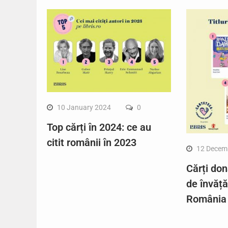
10 January 2024
0
Top cărți în 2024: ce au
citit românii în 2023
12 Decem
Cărți don
de învăț
România