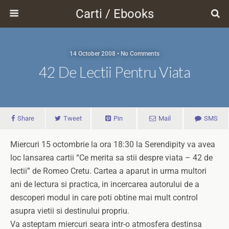
Carti / Ebooks
14 October 2008 • No Comments
42 De Lectii Pentru Viata
Share
Tweet
Pin
Mail
SMS
Miercuri 15 octombrie la ora 18:30 la Serendipity va avea
loc lansarea cartii “Ce merita sa stii despre viata – 42 de
lectii” de Romeo Cretu. Cartea a aparut in urma multori
ani de lectura si practica, in incercarea autorului de a
descoperi modul in care poti obtine mai mult control
asupra vietii si destinului propriu.
Va asteptam miercuri seara intr-o atmosfera destinsa