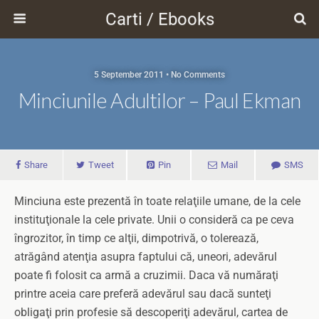
Carti / Ebooks
5 September 2011 • No Comments
Minciunile Adultilor – Paul Ekman
Share
Tweet
Pin
Mail
SMS
Minciuna este prezentă în toate relaţiile umane, de la cele
instituţionale la cele private. Unii o consideră ca pe ceva
îngrozitor, în timp ce alţii, dimpotrivă, o tolerează,
atrăgând atenţia asupra faptului că, uneori, adevărul
poate fi folosit ca armă a cruzimii. Daca vă număraţi
printre aceia care preferă adevărul sau dacă sunteţi
obligaţi prin profesie să descoperiţi adevărul, cartea de