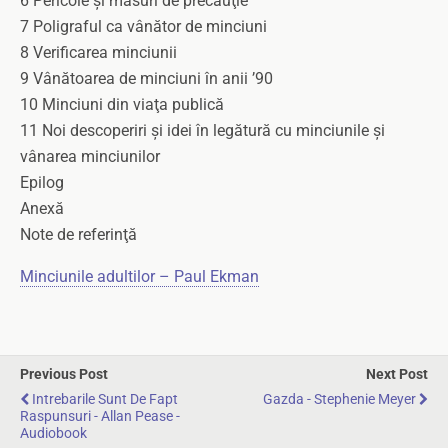
6 Pericole și măsuri de precauţie
7 Poligraful ca vânător de minciuni
8 Verificarea minciunii
9 Vânătoarea de minciuni în anii ’90
10 Minciuni din viaţa publică
11 Noi descoperiri și idei în legătură cu minciunile și
vânarea minciunilor
Epilog
Anexă
Note de referinţă
Minciunile adultilor – Paul Ekman
Previous Post
Next Post
Intrebarile Sunt De Fapt
Gazda - Stephenie Meyer
Raspunsuri - Allan Pease -
Audiobook