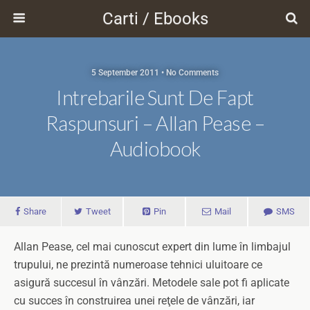
Carti / Ebooks
5 September 2011 • No Comments
Intrebarile Sunt De Fapt
Raspunsuri – Allan Pease –
Audiobook
Share
Tweet
Pin
Mail
SMS
Allan Pease, cel mai cunoscut expert din lume în limbajul
trupului, ne prezintă numeroase tehnici uluitoare ce
asigură succesul în vânzări. Metodele sale pot fi aplicate
cu succes în construirea unei reţele de vânzări, iar