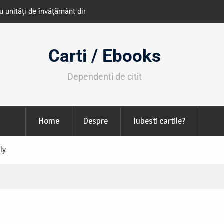
e învățământ din România
Libris organizează LIBfest în perioada 2
octombrie
Carti / Ebooks
Dependenti de citit
Home
Despre
Iubesti cartile?
ly