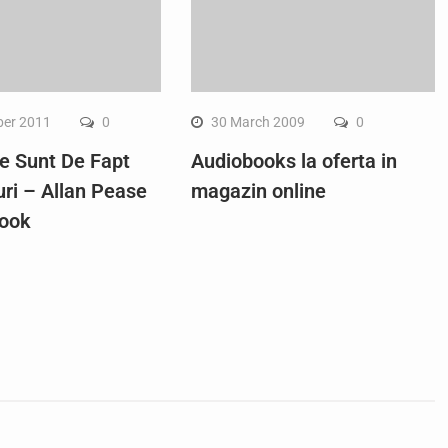
ber 2011
0
30 March 2009
0
le Sunt De Fapt
Audiobooks la oferta in
ri – Allan Pease
magazin online
ook