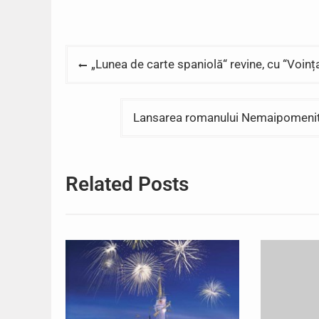
Post
„Lunea de carte spaniolă“ revine, cu “Voinț
navigation
Lansarea romanului Nemaipomenitele
Related Posts