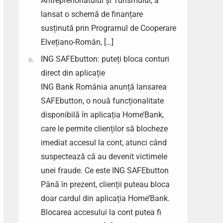
Antreprenoriatului și Turismului, a
lansat o schemă de finanțare
susținută prin Programul de Cooperare
Elvețiano-Român, […]
ING SAFEbutton: puteți bloca conturi
direct din aplicație
ING Bank România anunță lansarea
SAFEbutton, o nouă funcționalitate
disponibilă în aplicația Home’Bank,
care le permite clienților să blocheze
imediat accesul la cont, atunci când
suspectează că au devenit victimele
unei fraude. Ce este ING SAFEbutton
Până în prezent, clienții puteau bloca
doar cardul din aplicația Home’Bank.
Blocarea accesului la cont putea fi