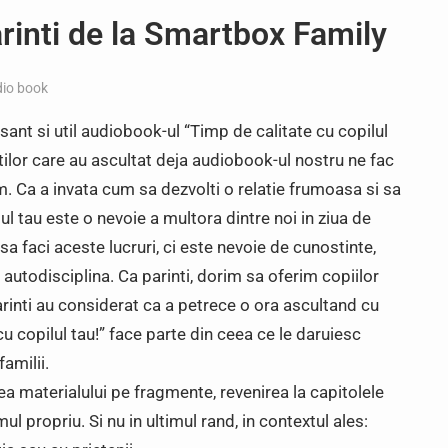
rinti de la Smartbox Family
io book
ant si util audiobook-ul “Timp de calitate cu copilul
ntilor care au ascultat deja audiobook-ul nostru ne fac
 Ca a invata cum sa dezvolti o relatie frumoasa si sa
lul tau este o nevoie a multora dintre noi in ziua de
 sa faci aceste lucruri, ci este nevoie de cunostinte,
 autodisciplina. Ca parinti, dorim sa oferim copiilor
arinti au considerat ca a petrece o ora ascultand cu
u copilul tau!” face parte din ceea ce le daruiesc
familii.
ea materialului pe fragmente, revenirea la capitolele
mul propriu. Si nu in ultimul rand, in contextul ales: