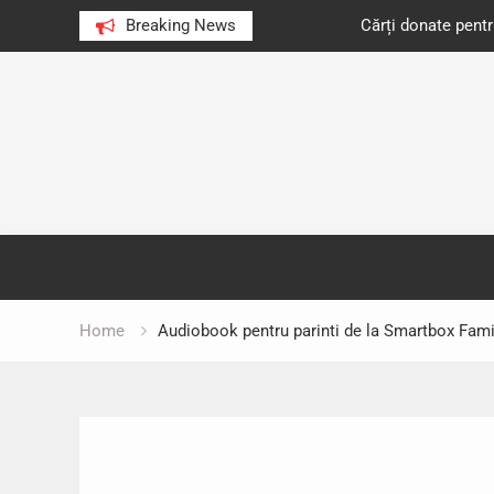
e au citit românii în 2023
Breaking News
Cărți donate pentru unități d
Skip
to
content
Home
Audiobook pentru parinti de la Smartbox Fami