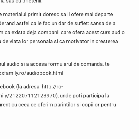
a sau cu prietenii.
de materialul primit doresc sa il ofere mai departe
derand astfel ca le fac un dar de suflet: sansa de a
ram ca exista deja companii care ofera acest curs audio
a de viata lor personala si ca motivator in cresterea
sul audio si a accesa formularul de comanda, te
oxfamily.ro/audiobook.html
book (la adresa: http://ro-
ly/212207112123970), unde poti participa la
urent cu ceea ce oferim parintilor si copiilor pentru