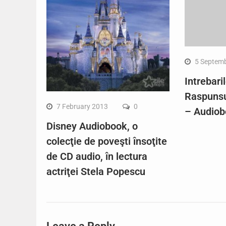
5 Septem
Intrebari
Raspunsu
7 February 2013
0
– Audiob
Disney Audiobook, o
colecţie de poveşti însoţite
de CD audio, în lectura
actriţei Stela Popescu