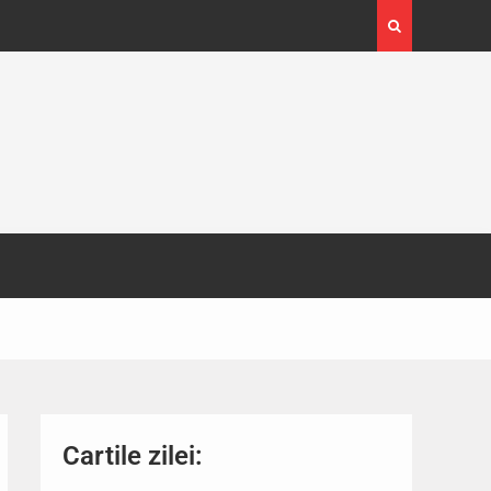
4-29
Expoziția Brâncuși de la Timișoara a atras peste
130.000 de vizitatori
Cartile zilei: