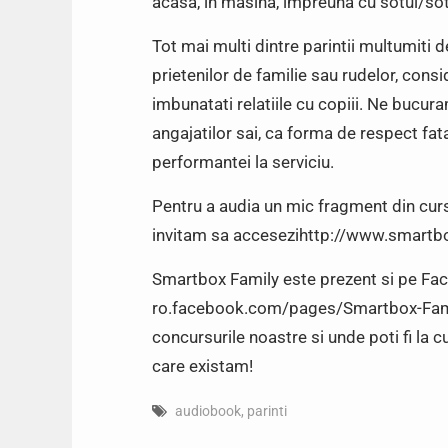
acasa, in masina, impreuna cu sotul/soti
Tot mai multi dintre parintii multumiti 
prietenilor de familie sau rudelor, consi
imbunatati relatiile cu copiii. Ne bucu
angajatilor sai, ca forma de respect fat
performantei la serviciu.
Pentru a audia un mic fragment din cur
invitam sa accesezihttp://www.smartb
Smartbox Family este prezent si pe Face
ro.facebook.com/pages/Smartbox-Fami
concursurile noastre si unde poti fi la c
care existam!
audiobook
,
parinti