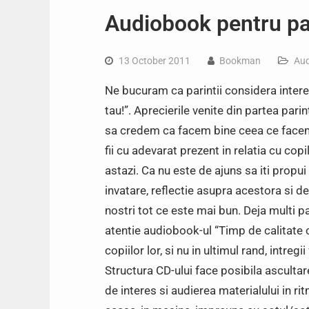
Audiobook pentru pa
13 October 2011
Bookman
Aud
Ne bucuram ca parintii considera interes
tau!”. Aprecierile venite din partea pari
sa credem ca facem bine ceea ce facem.
fii cu adevarat prezent in relatia cu copi
astazi. Ca nu este de ajuns sa iti propui
invatare, reflectie asupra acestora si de
nostri tot ce este mai bun. Deja multi p
atentie audiobook-ul “Timp de calitate c
copiilor lor, si nu in ultimul rand, intregii 
Structura CD-ului face posibila ascultar
de interes si audierea materialului in rit