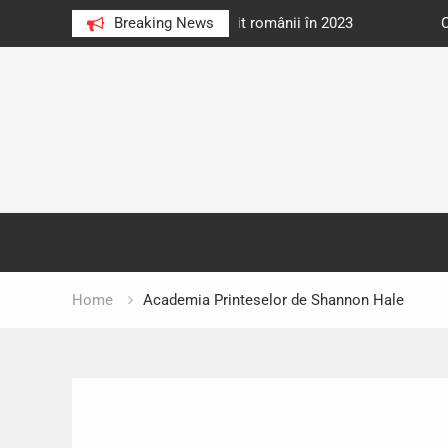
e au citit românii în 2023
Breaking News
Cărți donate pentru unități d
Skip
to
content
Home
Academia Printeselor de Shannon Hale