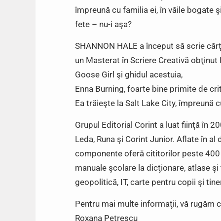
împreună cu familia ei, în văile bogate şi
fete – nu-i aşa?
SHANNON HALE a început să scrie cărţi l
un Masterat în Scriere Creativă obţinut
Goose Girl şi ghidul acestuia,
Enna Burning, foarte bine primite de crit
Ea trăieşte la Salt Lake City, împreună cu 
Grupul Editorial Corint a luat fiinţă în 2
Leda, Runa şi Corint Junior. Aflate în al 
componente oferă cititorilor peste 400 d
manuale şcolare la dicţionare, atlase şi t
geopolitică, IT, carte pentru copii şi tine
Pentru mai multe informaţii, vă rugăm c
Roxana Petrescu