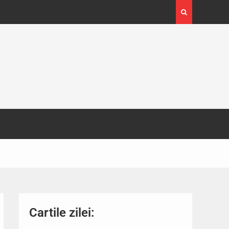
4-29
Expoziția Brâncuși de la Timișoara a atras peste
130.000 de vizitatori
Cartile zilei: