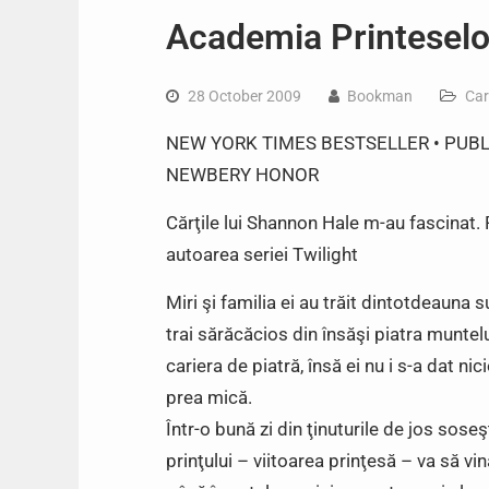
Academia Printeselo
28 October 2009
Bookman
Car
NEW YORK TIMES BESTSELLER • PUBL
NEWBERY HONOR
Cărţile lui Shannon Hale m-au fascinat. 
autoarea seriei Twilight
Miri şi familia ei au trăit dintotdeauna 
trai sărăcăcios din însăşi piatra muntelu
cariera de piatră, însă ei nu i s-a dat n
prea mică.
Într-o bună zi din ţinuturile de jos sose
prinţului – viitoarea prinţesă – va să vi