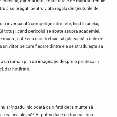
e mireasa, dar mai întâi, toate fetele de măritat trebuie
 a se pregăti pentru viaţa regală din ţinuturile de
 o înverşunată competiţie între fete, fiind în acelaşi
Şi totuşi, când pericolul se abate asupra academiei,
de munte, este cea care trebuie să găsească o cale de
a un viitor pe care fiecare dintre ele se străduieşte să
ă un roman plin de imaginaţie despre o prinţesă în
i, dar hotărâte.
s nu ar îngădui niciodată ca o fată de la munte să
 fi ea cea aleasă? Ar putea duce un trai mai bun