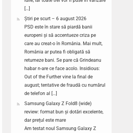
iulie, iar toate trei vor fi puse în vânzare
[…]
Știri pe scurt – 6 august 2026
PSD este în stare să piardă banii
europeni și să accentueze criza pe
care au creat-o în România. Mai mult,
România ar putea fi obligată să
returneze bani. Se pare că Grindeanu
habar n-are ce face acolo. Insidious:
Out of the Further vine la final de
august; tentative de fraudă cu numărul
de telefon al […]
Samsung Galaxy Z Fold8 (wide)
review: format bun și dotări excelente,
dar prețul este mare
Am testat noul Samsung Galaxy Z