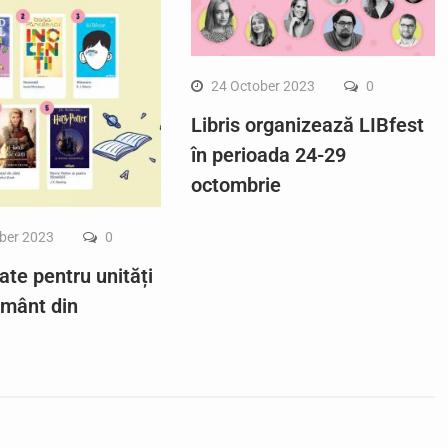
24 October 2023
0
Libris organizează LIBfest
în perioada 24-29
octombrie
ber 2023
0
ate pentru unități
ământ din