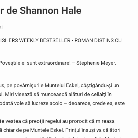
r de Shannon Hale
ti
ISHERS WEEKLY BESTSELLER • ROMAN DISTINS CU
Poveştile ei sunt extraordinare! – Stephenie Meyer,
sus, pe povârnişurile Muntelui Eskel, câştigându-şi un
i. Miri visează să muncească alături de ceilalţi în
iciodată voie să lucreze acolo – deoarece, crede ea, este
şte vestea că preoţii regelui au prorocit că mireasa
nă chiar de pe Muntele Eskel. Prinţul însuşi va călători