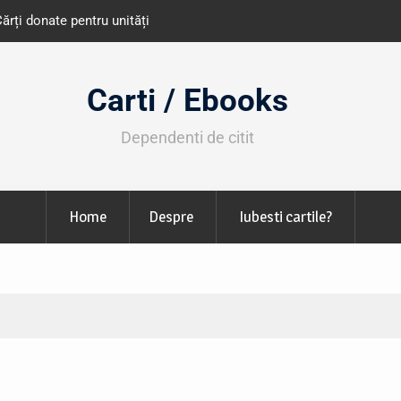
e învățământ din România
Libris organizează LIBfest în perioada 2
octombrie
Carti / Ebooks
Dependenti de citit
Home
Despre
Iubesti cartile?