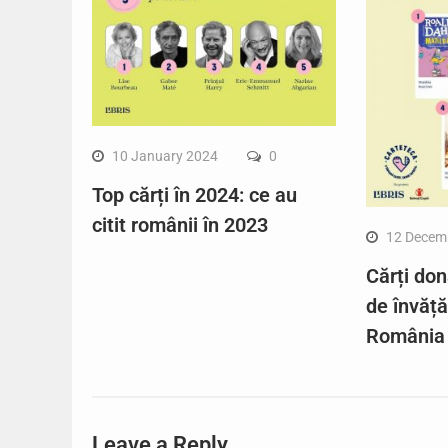
10 January 2024
0
Top cărți în 2024: ce au
citit românii în 2023
12 Decem
Cărți don
de învăț
România
Leave a Reply