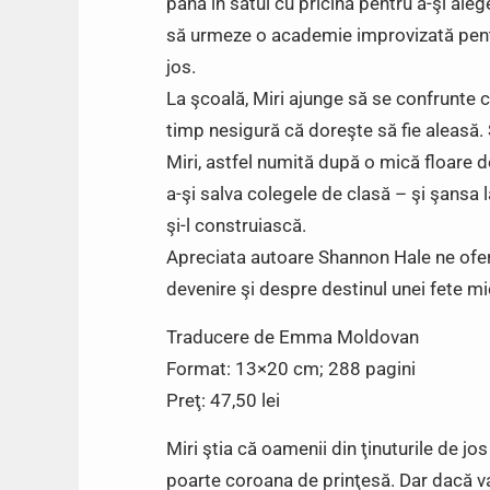
până în satul cu pricina pentru a-şi aleg
să urmeze o academie improvizată pentru
jos.
La şcoală, Miri ajunge să se confrunte cu
timp nesigură că doreşte să fie aleasă. 
Miri, astfel numită după o mică floare 
a-şi salva colegele de clasă – şi şansa l
şi-l construiască.
Apreciata autoare Shannon Hale ne ofer
devenire şi despre destinul unei fete mic
Traducere de Emma Moldovan
Format: 13×20 cm; 288 pagini
Preţ: 47,50 lei
Miri ştia că oamenii din ţinuturile de jo
poarte coroana de prinţesă. Dar dacă va