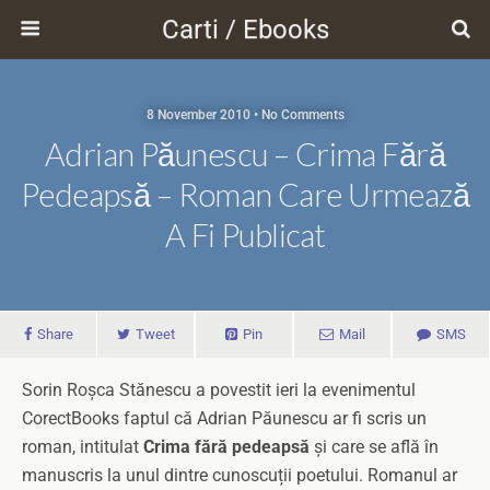
Carti / Ebooks
8 November 2010 • No Comments
Adrian Păunescu – Crima Fără
Pedeapsă – Roman Care Urmează
A Fi Publicat
Share
Tweet
Pin
Mail
SMS
Sorin Roșca Stănescu a povestit ieri la evenimentul
CorectBooks faptul că Adrian Păunescu ar fi scris un
roman, intitulat
Crima fără pedeapsă
și care se află în
manuscris la unul dintre cunoscuții poetului. Romanul ar