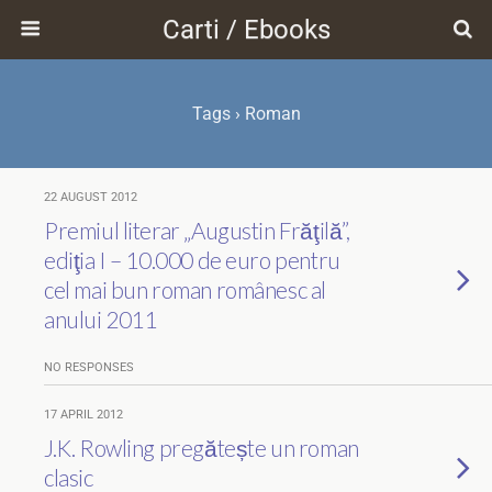
Carti / Ebooks
Tags › Roman
22 AUGUST 2012
Premiul literar „Augustin Frăţilă”,
ediţia I – 10.000 de euro pentru
cel mai bun roman românesc al
anului 2011
NO RESPONSES
17 APRIL 2012
J.K. Rowling pregătește un roman
clasic