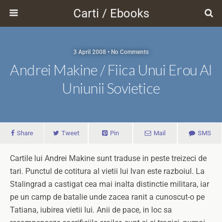
Carti / Ebooks
3 April 2008 • No Comments
Andrei Makine / Fiica Unui Erou Al
Uniunii Sovietice
Share
Tweet
Pin
Mail
SMS
Cartile lui Andrei Makine sunt traduse in peste treizeci de
tari. Punctul de cotitura al vietii lui Ivan este razboiul. La
Stalingrad a castigat cea mai inalta distinctie militara, iar
pe un camp de batalie unde zacea ranit a cunoscut-o pe
Tatiana, iubirea vietii lui. Anii de pace, in loc sa