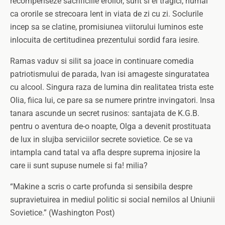
recompenseze sacrificiile eroilor, sunt si ei tragici, numai
ca ororile se strecoara lent in viata de zi cu zi. Soclurile
incep sa se clatine, promisiunea viitorului luminos este
inlocuita de certitudinea prezentului sordid fara iesire.
Ramas vaduv si silit sa joace in continuare comedia
patriotismului de parada, Ivan isi amageste singuratatea
cu alcool. Singura raza de lumina din realitatea trista este
Olia, fiica lui, ce pare sa se numere printre invingatori. Insa
tanara ascunde un secret rusinos: santajata de K.G.B.
pentru o aventura de-o noapte, Olga a devenit prostituata
de lux in slujba serviciilor secrete sovietice. Ce se va
intampla cand tatal va afla despre suprema injosire la
care ii sunt supuse numele si fa! milia?
“Makine a scris o carte profunda si sensibila despre
supravietuirea in mediul politic si social nemilos al Uniunii
Sovietice.” (Washington Post)