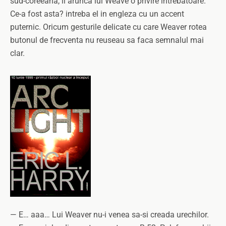
sud-coreeana, ii arunca lui Weave o privire intrebatoare.
Ce-a fost asta? intreba el in engleza cu un accent
puternic. Oricum gesturile delicate cu care Weaver rotea
butonul de frecventa nu reuseau sa faca semnalul mai
clar.
— E… aaa… Lui Weaver nu-i venea sa-si creada urechilor.