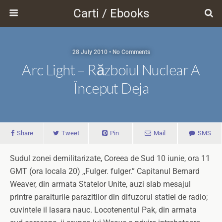
Carti / Ebooks
28 July 2010 • No Comments
Arc Light – Războiul Nuclear A
Început Deja
Share
Tweet
Pin
Mail
SMS
Sudul zonei demilitarizate, Coreea de Sud 10 iunie, ora 11
GMT (ora locala 20) ,,Fulger. fulger.” Capitanul Bernard
Weaver, din armata Statelor Unite, auzi slab mesajul
printre paraiturile parazitilor din difuzorul statiei de radio;
cuvintele il lasara nauc.
Locotenentul Pak, din armata