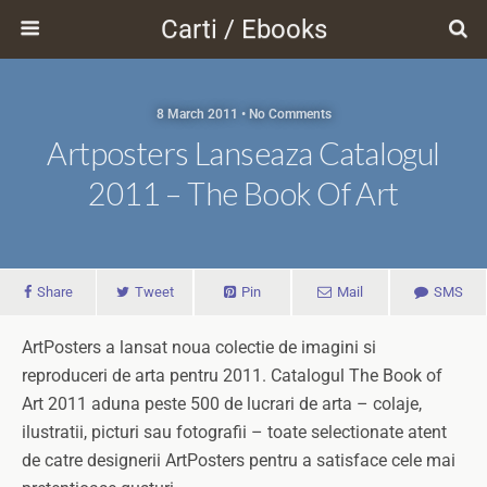
Carti / Ebooks
8 March 2011 • No Comments
Artposters Lanseaza Catalogul
2011 – The Book Of Art
Share
Tweet
Pin
Mail
SMS
ArtPosters a lansat noua colectie de imagini si
reproduceri de arta pentru 2011. Catalogul The Book of
Art 2011 aduna peste 500 de lucrari de arta – colaje,
ilustratii, picturi sau fotografii – toate selectionate atent
de catre designerii ArtPosters pentru a satisface cele mai