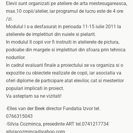
Elevii sunt organizati pe ateliere de arta mestesugareasca,
max.10 copii/atelier, iar programul de lucru este de 4 ore
/zi.
Modulul I s-a desfasurat in perioada 11-15 iulie 2011 la
atelierele de impletituri din nuiele si pielarit.
In modulul II copii vor fi instruiti in atelierele de pictura,
podoabe din margele si impletituri din sfoara prin tehnica
nodurilor.
In cadrul evaluarii finale a proiectului se va organiza si o
expozitie cu obiectele realizate de copii, iar asociatia va
oferi diplome de participare atat elevilor, cat si mesterilor
populari implicati in proiect.
Va asteptam sa ne vizitati!
-Elles van der Beek director Fundatia Izvor tel.
0766315043
-Silvia Cozminca, presedinte ART tel.0741217734
silviacozminca@yahoo.com