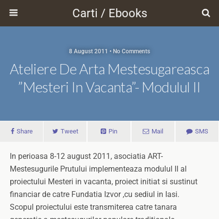
Carti / Ebooks
8 August 2011 • No Comments
Ateliere De Arta Mestesugareasca
”Mesteri In Vacanta”- Modulul II
Share
Tweet
Pin
Mail
SMS
In perioasa 8-12 august 2011, asociatia ART-
Mestesugurile Prutului implementeaza modulul II al
proiectului Mesteri in vacanta, proiect initiat si sustinut
financiar de catre Fundatia Izvor ,cu sediul in Iasi.
Scopul proiectului este transmiterea catre tanara