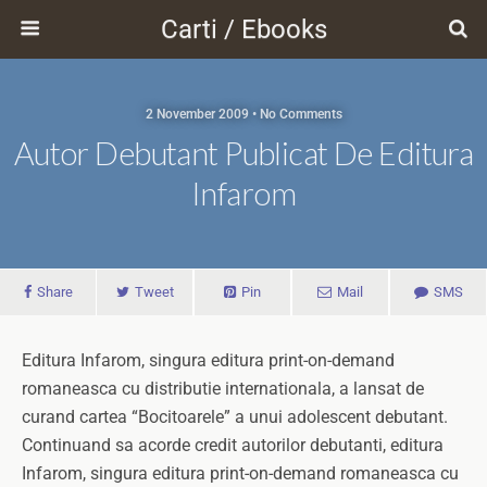
Carti / Ebooks
2 November 2009 • No Comments
Autor Debutant Publicat De Editura
Infarom
Share
Tweet
Pin
Mail
SMS
Editura Infarom, singura editura print-on-demand
romaneasca cu distributie internationala, a lansat de
curand cartea “Bocitoarele” a unui adolescent debutant.
Continuand sa acorde credit autorilor debutanti, editura
Infarom, singura editura print-on-demand romaneasca cu