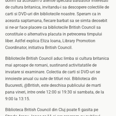
dorim sa acordam o atentie speciala barbatilor interesati
de cultura britanica, invitandu-i sa descopere colectiile de
carti si DVD-uri din bibliotecile noastre. Speram ca in
aceasta saptamana, fiecare barbat sa se simta deosebit
si ne-ar face placere ca bibliotecile British Council sa
constituie o alternativa placuta in petrecerea timpului
liber. Astfel explica Eliza Ioana, Library Promotion
Coordinator, initiativa British Council.
Bibliotecile British Council aduc limba si cultura britanica
mai aproape de romani, sustinand activitatatile de
invatare si examinare. Colectia de carti si DVD-uri se
innoieste anual cu sute de titluri noi. Biblioteca din
Bucuresti, @British, este deschisa publicului de marti
pana vineri, intre orele 12:00 si 19:30 si sambata, de la
9:00 la 13:15.
Biblioteca British Council din Cluj poate fi gasita pe