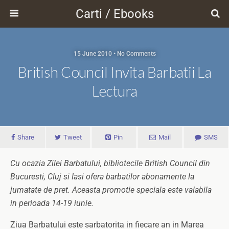
Carti / Ebooks
15 June 2010 • No Comments
British Council Invita Barbatii La
Lectura
Share
Tweet
Pin
Mail
SMS
Cu ocazia Zilei Barbatului, bibliotecile British Council din
Bucuresti, Cluj si Iasi ofera barbatilor abonamente la
jumatate de pret. Aceasta promotie speciala este valabila
in perioada 14-19 iunie.
Ziua Barbatului este sarbatorita in fiecare an in Marea