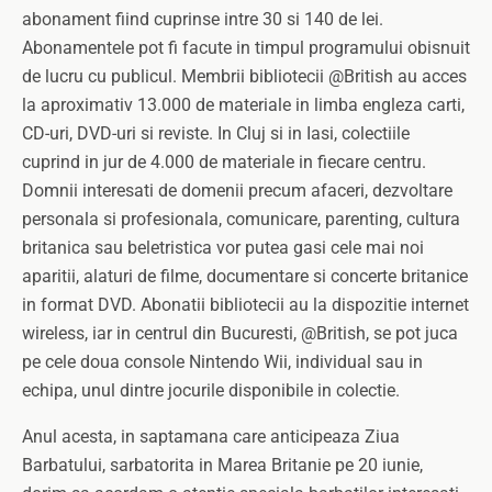
abonament fiind cuprinse intre 30 si 140 de lei.
Abonamentele pot fi facute in timpul programului obisnuit
de lucru cu publicul. Membrii bibliotecii @British au acces
la aproximativ 13.000 de materiale in limba engleza carti,
CD-uri, DVD-uri si reviste. In Cluj si in Iasi, colectiile
cuprind in jur de 4.000 de materiale in fiecare centru.
Domnii interesati de domenii precum afaceri, dezvoltare
personala si profesionala, comunicare, parenting, cultura
britanica sau beletristica vor putea gasi cele mai noi
aparitii, alaturi de filme, documentare si concerte britanice
in format DVD. Abonatii bibliotecii au la dispozitie internet
wireless, iar in centrul din Bucuresti, @British, se pot juca
pe cele doua console Nintendo Wii, individual sau in
echipa, unul dintre jocurile disponibile in colectie.
Anul acesta, in saptamana care anticipeaza Ziua
Barbatului, sarbatorita in Marea Britanie pe 20 iunie,