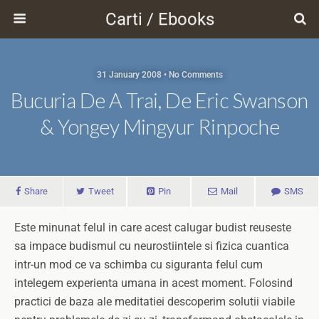
Carti / Ebooks
31 January 2008 • No Comments
Bucuria De A Trai, De Eric Swanson
& Yongey Mingyur Rinpoche
Share
Tweet
Pin
Mail
SMS
Este minunat felul in care acest calugar budist reuseste
sa impace budismul cu neurostiintele si fizica cuantica
intr-un mod ce va schimba cu siguranta felul cum
intelegem experienta umana in acest moment. Folosind
practici de baza ale meditatiei descoperim solutii viabile