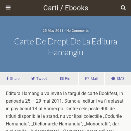
Carti / Ebooks
25 May 2011 • No Comments
Carte De Drept De La Editura
Hamangiu
Share
Tweet
Pin
Mail
SMS
Editura Hamangiu va invita la targul de carte Bookfest, in
perioada 25 – 29 mai 2011. Stand-ul editurii va fi aplasat
in pavilionul 14 al Romexpo. Dintre cele peste 400 de
titluri disponibile la stand, nu vor lipsi colectiile „Codurile
Hamangiu”, „Dictionarele Hamangiu”, „Monografii”, dar