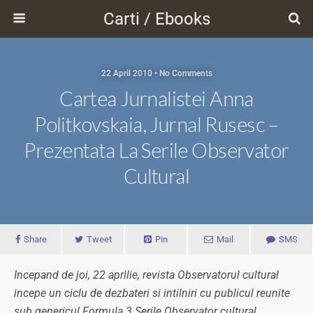
Carti / Ebooks
22 April 2010 • No Comments
Cartea Jurnalistei Anna
Politkovskaia, Jurnal Rusesc –
Prezentata La Serile Observator
Cultural
Share
Tweet
Pin
Mail
SMS
Incepand de joi, 22 aprilie, revista Observatorul cultural
incepe un ciclu de dezbateri si intilniri cu publicul reunite
sub genericul Formula 3 Serile Observator cultural.