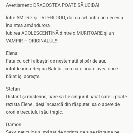
Avertisment: DRAGOSTEA POATE SĂ UCIDĂ!
Între AMURG şi TRUEBLOOD, dar cu cel puţin un deceniu
înaintea amândurora
Iubirea ADOLESCENTINĂ dintre o MURITOARE şi un
VAMPIR – ORIGINALUL!!!
Elena
Fata cu ochi albaştri de nestemată şi păr de aur,
întotdeauna Regina Balului, cea care poate avea orice
băiat îşi doreşte.
Stefan
Distant şi misterios, pare să fie singurul băiat care îi poate
rezista Elenei, deşi încearcă din răsputeri să o apere de
ororile trecutului său tragic.
Damon
Sexy, periculos şi mânat de dorinţa de a se răzbuna pe