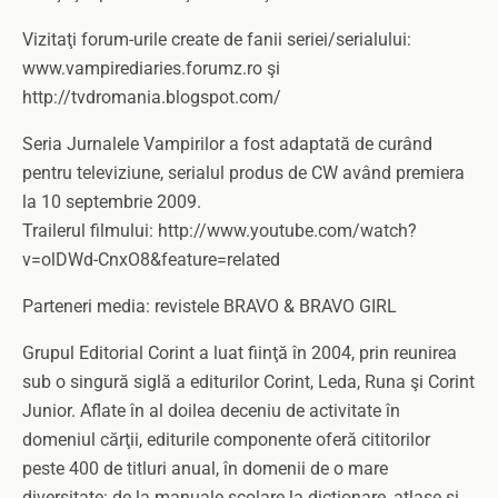
Vizitaţi forum-urile create de fanii seriei/serialului:
www.vampirediaries.forumz.ro şi
http://tvdromania.blogspot.com/
Seria Jurnalele Vampirilor a fost adaptată de curând
pentru televiziune, serialul produs de CW având premiera
la 10 septembrie 2009.
Trailerul filmului: http://www.youtube.com/watch?
v=olDWd-CnxO8&feature=related
Parteneri media: revistele BRAVO & BRAVO GIRL
Grupul Editorial Corint a luat fiinţă în 2004, prin reunirea
sub o singură siglă a editurilor Corint, Leda, Runa şi Corint
Junior. Aflate în al doilea deceniu de activitate în
domeniul cărţii, editurile componente oferă cititorilor
peste 400 de titluri anual, în domenii de o mare
diversitate: de la manuale şcolare la dicţionare, atlase şi