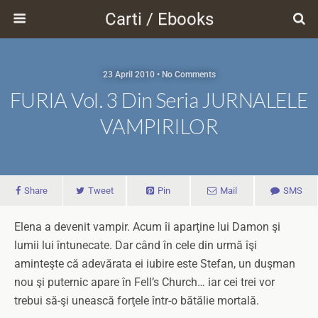
Carti / Ebooks
23 April 2010 • No Comments
FURIA Vol. 3 Din Seria JURNALELE
VAMPIRILOR
Share
Tweet
Pin
Mail
SMS
Elena a devenit vampir. Acum îi aparţine lui Damon şi
lumii lui întunecate. Dar când în cele din urmă îşi
aminteşte că adevărata ei iubire este Stefan, un duşman
nou şi puternic apare în Fell’s Church… iar cei trei vor
trebui să-şi unească forţele într-o bătălie mortală.