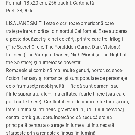
Format: 13 x20 cm, 256 pagini, Cartonată
Preţ: 38,90 lei
LISA JANE SMITH este o scriitoare americană care
trăieşte într-un orăşel din nordul Californiei. Este autoarea
a peste douăzeci şi cinci de cărţi, printre care trei trilogii
(The Secret Circle, The Forbidden Game, Dark Visions),
trei serii (The Vampire Diaries, NightWorld şi The Night of
the Solstice) şi numeroase povestiri.
Romanele ei combină mai multe genuri, horror, science-
fiction, fantasy şi romance, şi sunt populate de personaje
de o frumuseţe neobişnuită — fie că sunt oameni sau
fiinţe supranaturale—, majoritatea foarte tinere (sau care
par foarte tinere). Conflictul este de obicei între bine şi rău,
între lumină şi întuneric, gravitând în jurul unui personaj
central ambiguu, care, încercând să seducă eroina
principală pentru a o atrage în lumea lui întunecată,
sfârşeşte prin a renaşte el însuşi în lumină.