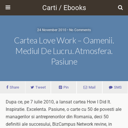
Carti / Ebooks
24 November 2010 • No Comments
Cartea Love Work – Oamenii.
Mediul De Lucru. Atmosfera.
Pasiune
Share
Tweet
Pin
Mail
SMS
Dupa ce, pe 7 iulie 2010, a lansat cartea How I Did It.
Inspiratie. Excelenta. Pasiune, o carte cu 50 de povesti ale
managerilor si antreprenorilor din Romania, deci 50
definitii ale succesului, BizCampus Network revine, in