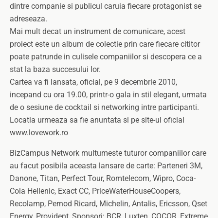
dintre companie si publicul caruia fiecare protagonist se
adreseaza.
Mai mult decat un instrument de comunicare, acest
proiect este un album de colectie prin care fiecare cititor
poate patrunde in culisele companiilor si descopera ce a
stat la baza succesului lor.
Cartea va fi lansata, oficial, pe 9 decembrie 2010,
incepand cu ora 19.00, printr-o gala in stil elegant, urmata
de o sesiune de cocktail si networking intre participanti.
Locatia urmeaza sa fie anuntata si pe site-ul oficial
www.lovework.ro
BizCampus Network multumeste tuturor companiilor care
au facut posibila aceasta lansare de carte: Parteneri 3M,
Danone, Titan, Perfect Tour, Romtelecom, Wipro, Coca-
Cola Hellenic, Exact CC, PriceWaterHouseCoopers,
Recolamp, Pernod Ricard, Michelin, Antalis, Ericsson, Qset
Energy, Provident, Sponsori: BCR, Luxten, COCOR, Extreme