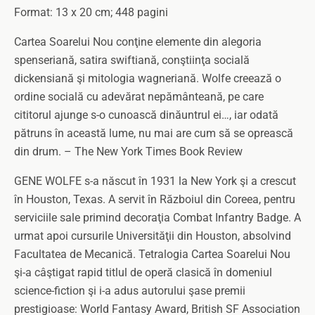
Format: 13 x 20 cm; 448 pagini
Cartea Soarelui Nou conţine elemente din alegoria
spenseriană, satira swiftiană, conştiinţa socială
dickensiană şi mitologia wagneriană. Wolfe creează o
ordine socială cu adevărat nepământeană, pe care
cititorul ajunge s-o cunoască dinăuntrul ei…, iar odată
pătruns în această lume, nu mai are cum să se oprească
din drum. – The New York Times Book Review
GENE WOLFE s-a născut în 1931 la New York şi a crescut
în Houston, Texas. A servit în Războiul din Coreea, pentru
serviciile sale primind decoraţia Combat Infantry Badge. A
urmat apoi cursurile Universităţii din Houston, absolvind
Facultatea de Mecanică. Tetralogia Cartea Soarelui Nou
şi-a câştigat rapid titlul de operă clasică în domeniul
science-fiction şi i-a adus autorului şase premii
prestigioase: World Fantasy Award, British SF Association