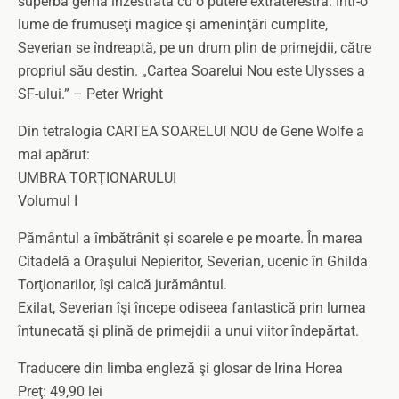
superbă gemă înzestrată cu o putere extraterestră. Într-o
lume de frumuseţi magice şi ameninţări cumplite,
Severian se îndreaptă, pe un drum plin de primejdii, către
propriul său destin. „Cartea Soarelui Nou este Ulysses a
SF-ului.” – Peter Wright
Din tetralogia CARTEA SOARELUI NOU de Gene Wolfe a
mai apărut:
UMBRA TORŢIONARULUI
Volumul I
Pământul a îmbătrânit şi soarele e pe moarte. În marea
Citadelă a Oraşului Nepieritor, Severian, ucenic în Ghilda
Torţionarilor, îşi calcă jurământul.
Exilat, Severian îşi începe odiseea fantastică prin lumea
întunecată şi plină de primejdii a unui viitor îndepărtat.
Traducere din limba engleză şi glosar de Irina Horea
Preţ: 49,90 lei