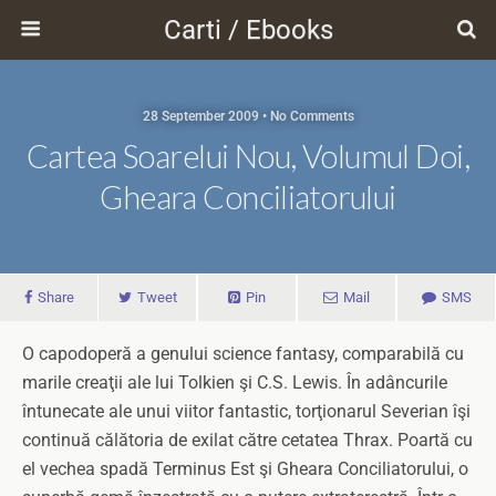
Carti / Ebooks
28 September 2009 • No Comments
Cartea Soarelui Nou, Volumul Doi,
Gheara Conciliatorului
Share
Tweet
Pin
Mail
SMS
O capodoperă a genului science fantasy, comparabilă cu
marile creaţii ale lui Tolkien şi C.S. Lewis. În adâncurile
întunecate ale unui viitor fantastic, torţionarul Severian îşi
continuă călătoria de exilat către cetatea Thrax. Poartă cu
el vechea spadă Terminus Est şi Gheara Conciliatorului, o