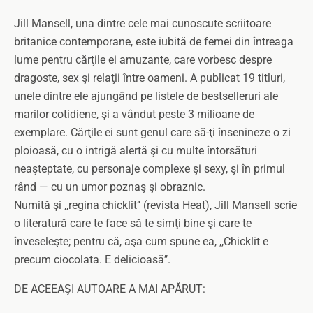
Jill Mansell, una dintre cele mai cunoscute scriitoare
britanice contemporane, este iubită de femei din întreaga
lume pentru cărţile ei amuzante, care vorbesc despre
dragoste, sex şi relaţii între oameni. A publicat 19 titluri,
unele dintre ele ajungând pe listele de bestselleruri ale
marilor cotidiene, şi a vândut peste 3 milioane de
exemplare. Cărţile ei sunt genul care să-ţi însenineze o zi
ploioasă, cu o intrigă alertă şi cu multe întorsături
neaşteptate, cu personaje complexe şi sexy, şi în primul
rând — cu un umor poznaş şi obraznic.
Numită şi ,,regina chicklit’’ (revista Heat), Jill Mansell scrie
o literatură care te face să te simţi bine şi care te
înveseleşte; pentru că, aşa cum spune ea, ,,Chicklit e
precum ciocolata. E delicioasă’’.
DE ACEEAŞI AUTOARE A MAI APĂRUT: