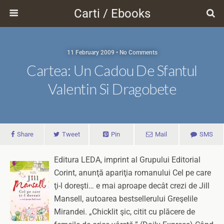
Carti / Ebooks
11 February 2009 • No Comments
Cartea: Un Cadou De Sfantul
Valentin Si Dragobete
Share
Tweet
Pin
Mail
SMS
Editura LEDA, imprint al Grupului Editorial
Corint, anunţă apariţia romanului Cel pe care
ţi-l doreşti… e mai aproape decât crezi de Jill
Mansell, autoarea bestsellerului Greşelile
Mirandei. „Chicklit şic, citit cu plăcere de