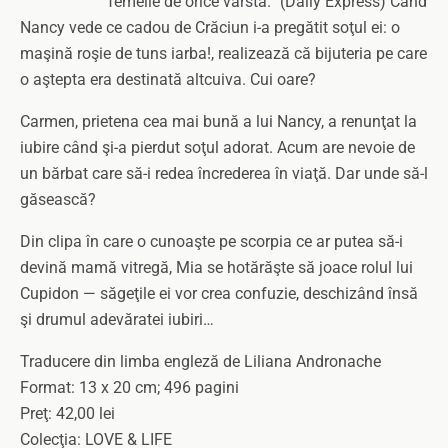
femeile de orice vârstă.” (Daily Express) Când
Nancy vede ce cadou de Crăciun i-a pregătit soţul ei: o
maşină roşie de tuns iarba!, realizează că bijuteria pe care
o aştepta era destinată altcuiva. Cui oare?
Carmen, prietena cea mai bună a lui Nancy, a renunţat la
iubire când şi-a pierdut soţul adorat. Acum are nevoie de
un bărbat care să-i redea încrederea în viaţă. Dar unde să-l
găsească?
Din clipa în care o cunoaşte pe scorpia ce ar putea să-i
devină mamă vitregă, Mia se hotărăşte să joace rolul lui
Cupidon — săgeţile ei vor crea confuzie, deschizând însă
şi drumul adevăratei iubiri…
Traducere din limba engleză de Liliana Andronache
Format: 13 x 20 cm; 496 pagini
Preţ: 42,00 lei
Colecţia: LOVE & LIFE