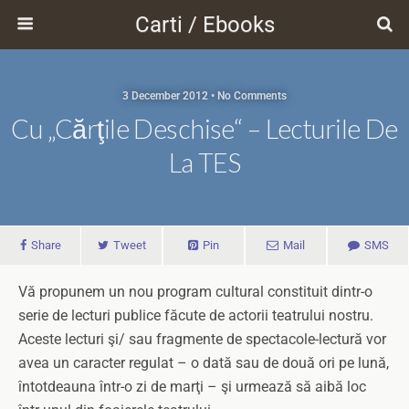
Carti / Ebooks
3 December 2012 • No Comments
Cu „cărţile Deschise“ – Lecturile De
La TES
Share
Tweet
Pin
Mail
SMS
Vă propunem un nou program cultural constituit dintr-o
serie de lecturi publice făcute de actorii teatrului nostru.
Aceste lecturi şi/ sau fragmente de spectacole-lectură vor
avea un caracter regulat – o dată sau de două ori pe lună,
întotdeauna într-o zi de marţi – şi urmează să aibă loc