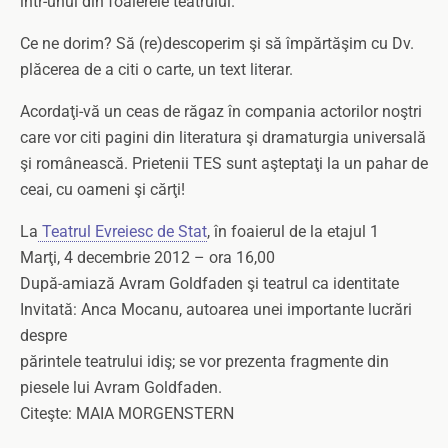
într-unul din foaierele teatrului.
Ce ne dorim? Să (re)descoperim şi să împărtăşim cu Dv.
plăcerea de a citi o carte, un text literar.
Acordaţi-vă un ceas de răgaz în compania actorilor noştri
care vor citi pagini din literatura şi dramaturgia universală
şi românească. Prietenii TES sunt aşteptaţi la un pahar de
ceai, cu oameni şi cărţi!
La
Teatrul Evreiesc de Stat
, în foaierul de la etajul 1
Marţi, 4 decembrie 2012 – ora 16,00
După-amiază Avram Goldfaden şi teatrul ca identitate
Invitată: Anca Mocanu, autoarea unei importante lucrări
despre
părintele teatrului idiş; se vor prezenta fragmente din
piesele lui Avram Goldfaden.
Citeşte: MAIA MORGENSTERN