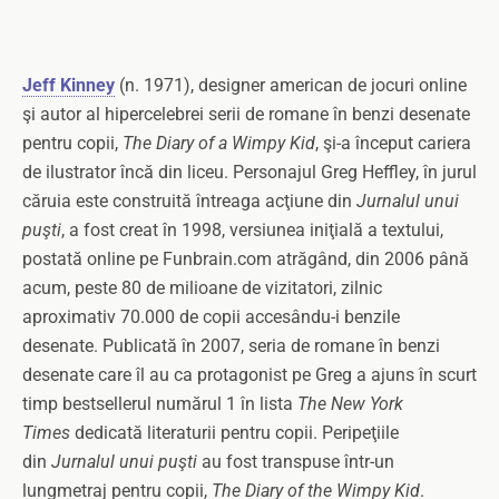
Jeff Kinney
(n. 1971), designer american de jocuri online
şi autor al hipercelebrei serii de romane în benzi desenate
pentru copii,
The Diary of a Wimpy Kid
, şi-a început cariera
de ilustrator încă din liceu. Personajul Greg Heffley, în jurul
căruia este construită întreaga acţiune din
Jurnalul unui
puşti
, a fost creat în 1998, versiunea iniţială a textului,
postată online pe Funbrain.com atrăgând, din 2006 până
acum, peste 80 de milioane de vizitatori, zilnic
aproximativ 70.000 de copii accesându-i benzile
desenate. Publicată în 2007, seria de romane în benzi
desenate care îl au ca protagonist pe Greg a ajuns în scurt
timp bestsellerul numărul 1 în lista
The New York
Times
dedicată literaturii pentru copii. Peripeţiile
din
Jurnalul unui puşti
au fost transpuse într-un
lungmetraj pentru copii,
The Diary of the Wimpy Kid
.