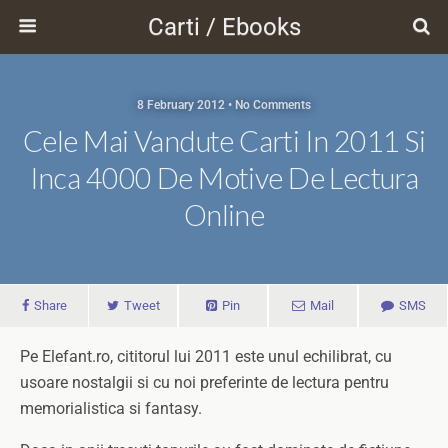
Carti / Ebooks
8 February 2012 • No Comments
Cele Mai Vandute Carti In 2011 Si
Inca 4000 De Motive De Lectura
Online
Share
Tweet
Pin
Mail
SMS
Pe Elefant.ro, cititorul lui 2011 este unul echilibrat, cu
usoare nostalgii si cu noi preferinte de lectura pentru
memorialistica si fantasy.