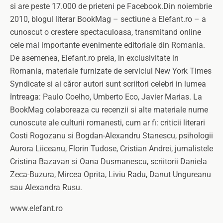
si are peste 17.000 de prieteni pe Facebook.Din noiembrie
2010, blogul literar BookMag – sectiune a Elefant.ro – a
cunoscut o crestere spectaculoasa, transmitand online
cele mai importante evenimente editoriale din Romania.
De asemenea, Elefant.ro preia, in exclusivitate in
Romania, materiale furnizate de serviciul New York Times
Syndicate si ai căror autori sunt scriitori celebri in lumea
întreaga: Paulo Coelho, Umberto Eco, Javier Marias. La
BookMag colaboreaza cu recenzii si alte materiale nume
cunoscute ale culturii romanesti, cum ar fi: criticii literari
Costi Rogozanu si Bogdan-Alexandru Stanescu, psihologii
Aurora Liiceanu, Florin Tudose, Cristian Andrei, jurnalistele
Cristina Bazavan si Oana Dusmanescu, scriitorii Daniela
Zeca-Buzura, Mircea Oprita, Liviu Radu, Danut Ungureanu
sau Alexandra Rusu.
www.elefant.ro