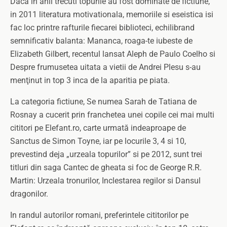
Daca in anii trecuti topurile au fost dominate de fictiune,
in 2011 literatura motivationala, memoriile si eseistica isi
fac loc printre rafturile fiecarei biblioteci, echilibrand
semnificativ balanta: Mananca, roaga-te iubeste de
Elizabeth Gilbert, recentul lansat Aleph de Paulo Coelho si
Despre frumusetea uitata a vietii de Andrei Plesu s-au
menţinut in top 3 inca de la aparitia pe piata.
La categoria fictiune, Se numea Sarah de Tatiana de
Rosnay a cucerit prin franchetea unei copile cei mai multi
cititori pe Elefant.ro, carte urmată indeaproape de
Sanctus de Simon Toyne, iar pe locurile 3, 4 si 10,
prevestind deja „urzeala topurilor” si pe 2012, sunt trei
titluri din saga Cantec de gheata si foc de George R.R.
Martin: Urzeala tronurilor, Inclestarea regilor si Dansul
dragonilor.
In randul autorilor romani, preferintele cititorilor pe