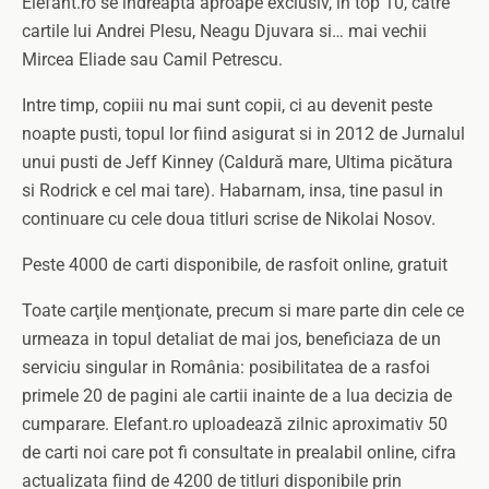
Elefant.ro se îndreaptă aproape exclusiv, în top 10, catre
cartile lui Andrei Plesu, Neagu Djuvara si… mai vechii
Mircea Eliade sau Camil Petrescu.
Intre timp, copiii nu mai sunt copii, ci au devenit peste
noapte pusti, topul lor fiind asigurat si in 2012 de Jurnalul
unui pusti de Jeff Kinney (Caldură mare, Ultima picătura
si Rodrick e cel mai tare). Habarnam, insa, tine pasul in
continuare cu cele doua titluri scrise de Nikolai Nosov.
Peste 4000 de carti disponibile, de rasfoit online, gratuit
Toate carţile menţionate, precum si mare parte din cele ce
urmeaza in topul detaliat de mai jos, beneficiaza de un
serviciu singular in România: posibilitatea de a rasfoi
primele 20 de pagini ale cartii inainte de a lua decizia de
cumparare. Elefant.ro uploadează zilnic aproximativ 50
de carti noi care pot fi consultate in prealabil online, cifra
actualizata fiind de 4200 de titluri disponibile prin