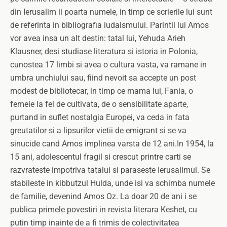
din Ierusalim ii poarta numele, in timp ce scrierile lui sunt
de referinta in bibliografia iudaismului. Parintii lui Amos
vor avea insa un alt destin: tatal lui, Yehuda Arieh
Klausner, desi studiase literatura si istoria in Polonia,
cunostea 17 limbi si avea o cultura vasta, va ramane in
umbra unchiului sau, fiind nevoit sa accepte un post
modest de bibliotecar, in timp ce mama lui, Fania, o
femeie la fel de cultivata, de o sensibilitate aparte,
purtand in suflet nostalgia Europei, va ceda in fata
greutatilor si a lipsurilor vietii de emigrant si se va
sinucide cand Amos implinea varsta de 12 ani.In 1954, la
15 ani, adolescentul fragil si crescut printre carti se
razvrateste impotriva tatalui si paraseste Ierusalimul. Se
stabileste in kibbutzul Hulda, unde isi va schimba numele
de familie, devenind Amos Oz. La doar 20 de ani i se
publica primele povestiri in revista literara Keshet, cu
putin timp inainte de a fi trimis de colectivitatea