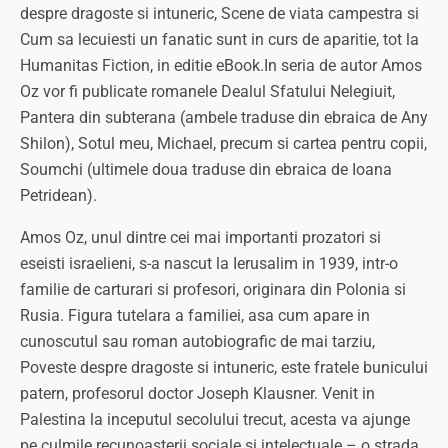
despre dragoste si intuneric, Scene de viata campestra si
Cum sa lecuiesti un fanatic sunt in curs de aparitie, tot la
Humanitas Fiction, in editie eBook.In seria de autor Amos
Oz vor fi publicate romanele Dealul Sfatului Nelegiuit,
Pantera din subterana (ambele traduse din ebraica de Any
Shilon), Sotul meu, Michael, precum si cartea pentru copii,
Soumchi (ultimele doua traduse din ebraica de Ioana
Petridean).
Amos Oz, unul dintre cei mai importanti prozatori si
eseisti israelieni, s-a nascut la Ierusalim in 1939, intr-o
familie de carturari si profesori, originara din Polonia si
Rusia. Figura tutelara a familiei, asa cum apare in
cunoscutul sau roman autobiografic de mai tarziu,
Poveste despre dragoste si intuneric, este fratele bunicului
patern, profesorul doctor Joseph Klausner. Venit in
Palestina la inceputul secolului trecut, acesta va ajunge
pe culmile recunoasterii sociale si intelectuale – o strada