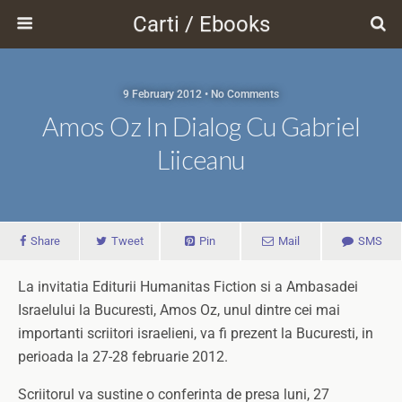
Carti / Ebooks
9 February 2012 • No Comments
Amos Oz In Dialog Cu Gabriel
Liiceanu
Share
Tweet
Pin
Mail
SMS
La invitatia Editurii Humanitas Fiction si a Ambasadei
Israelului la Bucuresti, Amos Oz, unul dintre cei mai
importanti scriitori israelieni, va fi prezent la Bucuresti, in
perioada la 27-28 februarie 2012.
Scriitorul va sustine o conferinta de presa luni, 27