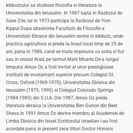
kibbutzului sa studieze filozofia si literatura la
Universitatea din Ierusalim. In 1967 lupta in Razboiul de
Sase Zile, iar in 1973 participa la Razboiul de Yom
Kippur.Dupa absolvirea Facultatii de Filozofie a
Universitatii Ebraice din Ierusalim revine in kibbutz, unde
practica agricultura si preda la liceul local timp de 25 de
ani, pana in 1986, cand se muta impreuna cu sotia si fiul
sau in orasul Arad, pe tarmul Marii Moarte.De-a lungul
timpului Amos Oz a fost invitat al unor prestigioase
institutii de invatamant superior precum Colegiul St.
Cross, Oxford (1969-1970), Universitatea Ebraica din
Ierusalim (1975, 1990) si Colegiul Colorado Springs
(1984-1985) din S.U.A. Din 1987, Amos Oz preda
literatura ebraica la Universitatea Ben Gurion din Beer
Sheva.In 1991 Amos Oz devine membru al Academiei de
Limba Ebraica din Israel.Scriitorului israelian i-au fost
acordate pana in prezent zece titluri Doctor Honoris