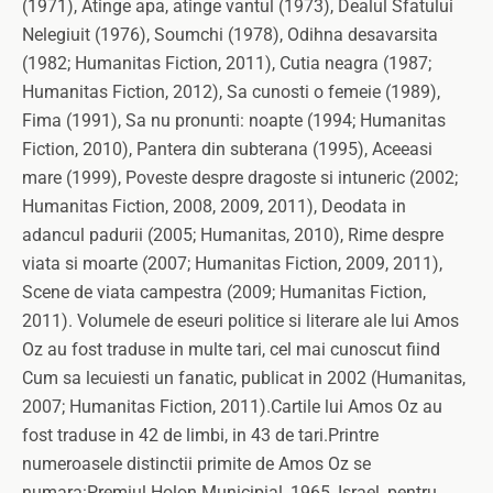
(1971), Atinge apa, atinge vantul (1973), Dealul Sfatului
Nelegiuit (1976), Soumchi (1978), Odihna desavarsita
(1982; Humanitas Fiction, 2011), Cutia neagra (1987;
Humanitas Fiction, 2012), Sa cunosti o femeie (1989),
Fima (1991), Sa nu pronunti: noapte (1994; Humanitas
Fiction, 2010), Pantera din subterana (1995), Aceeasi
mare (1999), Poveste despre dragoste si intuneric (2002;
Humanitas Fiction, 2008, 2009, 2011), Deodata in
adancul padurii (2005; Humanitas, 2010), Rime despre
viata si moarte (2007; Humanitas Fiction, 2009, 2011),
Scene de viata campestra (2009; Humanitas Fiction,
2011). Volumele de eseuri politice si literare ale lui Amos
Oz au fost traduse in multe tari, cel mai cunoscut fiind
Cum sa lecuiesti un fanatic, publicat in 2002 (Humanitas,
2007; Humanitas Fiction, 2011).Cartile lui Amos Oz au
fost traduse in 42 de limbi, in 43 de tari.Printre
numeroasele distinctii primite de Amos Oz se
numara:Premiul Holon Municipial, 1965, Israel, pentru