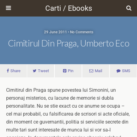
Carti / Ebooks
29 June 2011 • No Comments
Cimitirul Din Praga, Umberto Eco
Share
Tweet
Pin
Mail
SMS
Cimitirul din Praga spune povestea lui Simonini, un
personaj misterios, cu lacune de memorie si dubla
personalitate. Nu se stie exact cu ce anume se ocupa –
cel mai probabil, cu falsificarea de scrisori si acte oficiale,
din moment ce guvernantii, politia si serviciile secrete din
multe tari sunt interesate de munca lui si vor sa‑l