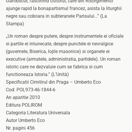
clarobscur, fascinind cititorul, care din Risorgimento
ajunge rapid la bonapartismul francez, asista la liturghii
negre sau coboara in subteranele Parisului…” (La
Stampa)
„Un roman despre putere, despre instrumentele ei oficiale
si partile ei intunecate, despre punctele ei nevralgice
(guvernele, Biserica, lojile masonice) si organele ei
executive (armatele, administratia, partidele). Un roman
istoric care ne dezvaluie cum se fabrica si cum
functioneaza Istoria.” (L’Unità)
Specificatii Cimitirul din Praga – Umberto Eco
Cod: POL973-46-1844-6
An aparitie 2010
Editura POLIROM
Categoria Literatura Universala
Autor Umberto Eco
Nr. pagini 456