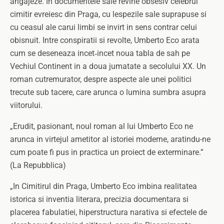
angajeze. In documentele sale revine obsesiv celebrul
cimitir evreiesc din Praga, cu lespezile sale suprapuse si
cu ceasul ale carui limbi se invirt in sens contrar celui
obisnuit. Intre conspiratii si revolte, Umberto Eco arata
cum se deseneaza incet‑incet noua tabla de sah pe
Vechiul Continent in a doua jumatate a secolului XX. Un
roman cutremurator, despre aspecte ale unei politici
trecute sub tacere, care arunca o lumina sumbra asupra
viitorului.
„Erudit, pasionant, noul roman al lui Umberto Eco ne
arunca in virtejul ametitor al istoriei moderne, aratindu-ne
cum poate fi pus in practica un proiect de exterminare.”
(La Repubblica)
„In Cimitirul din Praga, Umberto Eco imbina realitatea
istorica si inventia literara, precizia documentara si
placerea fabulatiei, hiperstructura narativa si efectele de