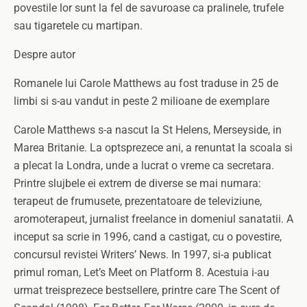
povestile lor sunt la fel de savuroase ca pralinele, trufele
sau tigaretele cu martipan.
Despre autor
Romanele lui Carole Matthews au fost traduse in 25 de
limbi si s-au vandut in peste 2 milioane de exemplare
Carole Matthews s-a nascut la St Helens, Merseyside, in
Marea Britanie. La optsprezece ani, a renuntat la scoala si
a plecat la Londra, unde a lucrat o vreme ca secretara.
Printre slujbele ei extrem de diverse se mai numara:
terapeut de frumusete, prezentatoare de televiziune,
aromoterapeut, jurnalist freelance in domeniul sanatatii. A
inceput sa scrie in 1996, cand a castigat, cu o povestire,
concursul revistei Writers’ News. In 1997, si-a publicat
primul roman, Let’s Meet on Platform 8. Acestuia i-au
urmat treisprezece bestsellere, printre care The Scent of