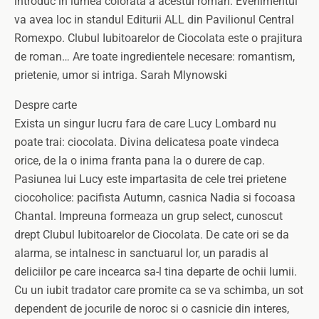
introduc in lumea colorata a acestui roman. Evenimentul
va avea loc in standul Editurii ALL din Pavilionul Central
Romexpo. Clubul Iubitoarelor de Ciocolata este o prajitura
de roman… Are toate ingredientele necesare: romantism,
prietenie, umor si intriga. Sarah Mlynowski
Despre carte
Exista un singur lucru fara de care Lucy Lombard nu
poate trai: ciocolata. Divina delicatesa poate vindeca
orice, de la o inima franta pana la o durere de cap.
Pasiunea lui Lucy este impartasita de cele trei prietene
ciocoholice: pacifista Autumn, casnica Nadia si focoasa
Chantal. Impreuna formeaza un grup select, cunoscut
drept Clubul Iubitoarelor de Ciocolata. De cate ori se da
alarma, se intalnesc in sanctuarul lor, un paradis al
deliciilor pe care incearca sa-l tina departe de ochii lumii.
Cu un iubit tradator care promite ca se va schimba, un sot
dependent de jocurile de noroc si o casnicie din interes,