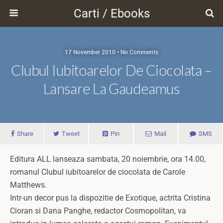
Carti / Ebooks
17 November 2010 • No Comments
Clubul Iubitoarelor De Ciocolata –
Lansare La Gaudeamus
Share
Tweet
Pin
Mail
SMS
Editura ALL lanseaza sambata, 20 noiembrie, ora 14.00,
romanul Clubul iubitoarelor de ciocolata de Carole
Matthews.
Intr-un decor pus la dispozitie de Exotique, actrita Cristina
Cioran si Dana Panghe, redactor Cosmopolitan, va