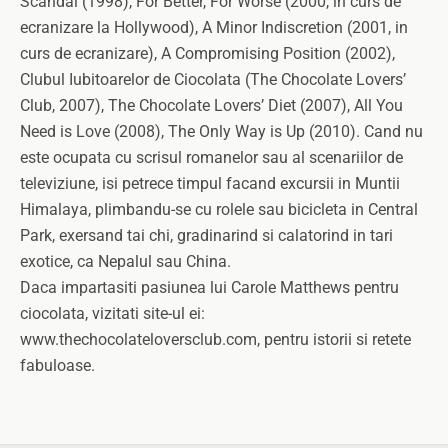
Scandal (1998), For Better, For Worse (2000, in curs de
ecranizare la Hollywood), A Minor Indiscretion (2001, in
curs de ecranizare), A Compromising Position (2002),
Clubul Iubitoarelor de Ciocolata (The Chocolate Lovers’
Club, 2007), The Chocolate Lovers’ Diet (2007), All You
Need is Love (2008), The Only Way is Up (2010). Cand nu
este ocupata cu scrisul romanelor sau al scenariilor de
televiziune, isi petrece timpul facand excursii in Muntii
Himalaya, plimbandu-se cu rolele sau bicicleta in Central
Park, exersand tai chi, gradinarind si calatorind in tari
exotice, ca Nepalul sau China.
Daca impartasiti pasiunea lui Carole Matthews pentru
ciocolata, vizitati site-ul ei:
www.thechocolateloversclub.com, pentru istorii si retete
fabuloase.