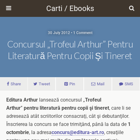
Carti / Ebooks
30 July 2012 • 1 Comment
Concursul „Trofeul Arthur” Pentru
Literatură Pentru Copii Şi Tineret
Share
Tweet
Pin
Mail
SMS
Editura Arthur
lansează concursul „
Trofeul
Arthur
”
pentru literatură pentru copii şi tineret
, care li se
adresează atât scriitorilor consacraţi, cât şi debutanţilor.
Înscrierea la concurs se face trimiţând, până la data de
1
octombrie
, la adresa
concurs@editura-art.ro
, creaţiile