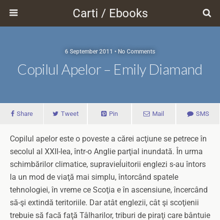
Carti / Ebooks
6 September 2011 • No Comments
Copilul Apelor – Emily Diamand
Share
Tweet
Pin
Mail
SMS
Copilul apelor este o poveste a cărei acţiune se petrece în
secolul al XXII-lea, într-o Anglie parţial inundată. În urma
schimbărilor climatice, supravieĺuitorii englezi s-au întors
la un mod de viaţă mai simplu, întorcând spatele
tehnologiei, în vreme ce Scoţia e în ascensiune, încercând
să-şi extindă teritoriile. Dar atât englezii, cât şi scoţienii
trebuie să facă faţă Tâlharilor, triburi de piraţi care bântuie