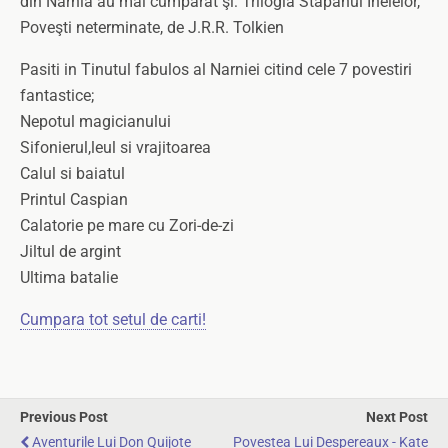
din Narnia au mai cumpărat şi: Trilogia Stăpânul Inelelor,
Poveşti neterminate, de J.R.R. Tolkien
Pasiti in Tinutul fabulos al Narniei citind cele 7 povestiri
fantastice;
Nepotul magicianului
Sifonierul,leul si vrajitoarea
Calul si baiatul
Printul Caspian
Calatorie pe mare cu Zori-de-zi
Jiltul de argint
Ultima batalie
Cumpara tot setul de carti!
Previous Post
Next Post
Aventurile Lui Don Quijote
Povestea Lui Despereaux - Kate