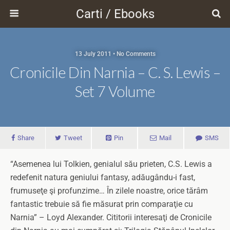
Carti / Ebooks
13 July 2011 • No Comments
Cronicile Din Narnia – C. S. Lewis –
Set 7 Volume
Share
Tweet
Pin
Mail
SMS
“Asemenea lui Tolkien, genialul său prieten, C.S. Lewis a
redefenit natura geniului fantasy, adăugându-i fast,
frumuseţe şi profunzime… În zilele noastre, orice tărâm
fantastic trebuie să fie măsurat prin comparaţie cu
Narnia” – Loyd Alexander. Cititorii interesaţi de Cronicile