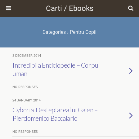
Carti / Ebooks
Categories ›
Pentru Copii
3 DECEMBER 2014
Incredibila Enciclopedie – Corpul
uman
NO RESPONSES
24 JANUARY 2014
Cyboria. Desteptarea lui Galen –
Pierdomenico Baccalario
NO RESPONSES